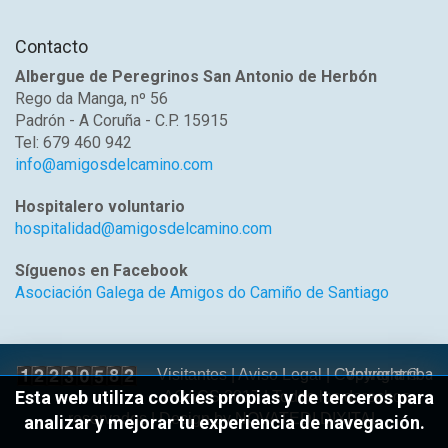
Contacto
Albergue de Peregrinos San Antonio de Herbón
Rego da Manga, nº 56
Padrón - A Coruña - C.P. 15915
Tel: 679 460 942
info@amigosdelcamino.com
Hospitalero voluntario
hospitalidad@amigosdelcamino.com
Síguenos en Facebook
Asociación Galega de Amigos do Camiño de Santiago
Volver arriba
Visitantes |
Aviso Legal
| Copyright ©
Esta web utiliza cookies propias y de terceros para
AGACS 2017 | Todos los derechos
reservados | Design by
NOVATEDI DIXITAL
analizar y mejorar tu experiencia de navegación.