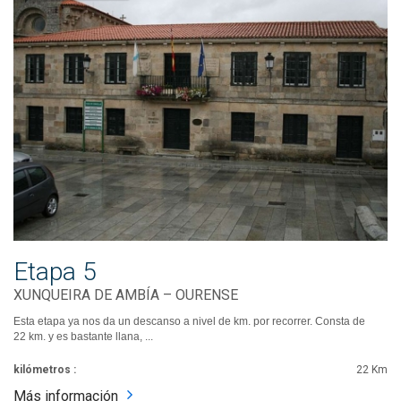
Etapa 5
XUNQUEIRA DE AMBÍA – OURENSE
Esta etapa ya nos da un descanso a nivel de km. por recorrer. Consta de
22 km. y es bastante llana, ...
kilómetros :
22 Km
Más información