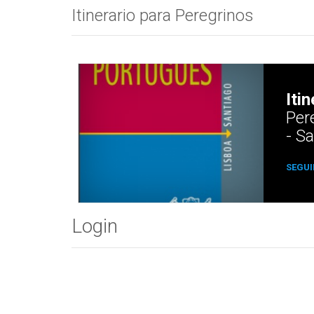
Itinerario para Peregrinos
Itin
Per
- S
SEGUI
Login