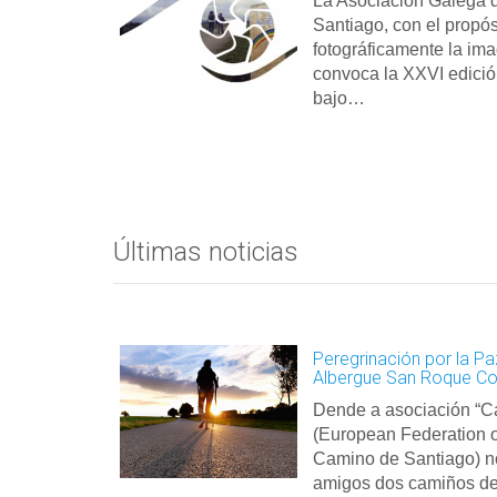
La Asociación Galega 
Santiago, con el propós
fotográficamente la im
convoca la XXVI edició
bajo…
Prev
Next
Últimas noticias
Peregrinación por la Pa
Albergue San Roque Co
Dende a asociación “
(European Federation of
Camino de Santiago) n
amigos dos camiños de