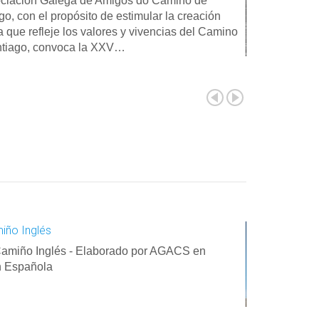
ciación Galega de Amigos do Camiño de
go, con el propósito de estimular la creación
ria que refleje los valores y vivencias del Camino
ntiago, convoca la XXV…
iño Inglés
Camiño Inglés - Elaborado por AGACS en
n Española