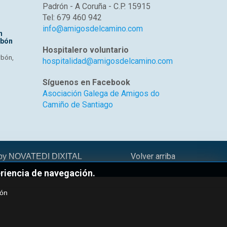
Padrón - A Coruña - C.P. 15915
Tel: 679 460 942
info@amigosdelcamino.com
n
rbón
Hospitalero voluntario
rbón,
hospitalidad@amigosdelcamino.com
Síguenos en Facebook
Asociación Galega de Amigos do
Camiño de Santiago
Volver arriba
 by
NOVATEDI DIXITAL
eriencia de navegación.
ión