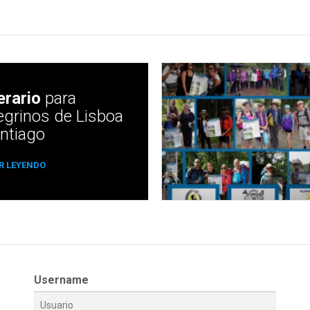
erario
para
egrinos de Lisboa
antiago
R LEYENDO
Username