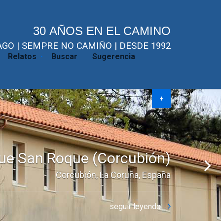
30 AÑOS EN EL CAMINO
GO | SEMPRE NO CAMIÑO | DESDE 1992
Relatos
Buscar
Sugerencia
+
ntonio de Herbón (Padrón)
Convento de Herbón, Padrón, España
seguir leyendo