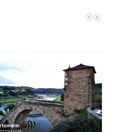
rtomarin
Sarria