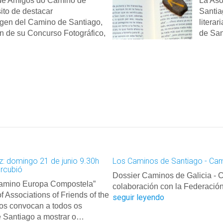
de Amigos do Camiño de
La Aso
ito de destacar
Santia
agen del Camino de Santiago,
litera
n de su Concurso Fotográfico,
de Sa
z: domingo 21 de junio 9.30h
Los Caminos de Santiago - Cam
rcubió
Dossier Caminos de Galicia - 
Camino Europa Compostela”
colaboración con la Federació
 Associations of Friends of the
seguir leyendo
os convocan a todos os
 Santiago a mostrar o…