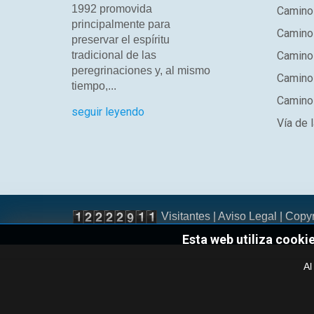
1992 promovida
Camino
principalmente para
Camino 
preservar el espíritu
tradicional de las
Camino 
peregrinaciones y, al mismo
Camino
tiempo,...
Camino 
seguir leyendo
Vía de l
Visitantes |
Aviso Legal
| Copy
Esta web utiliza cooki
Al