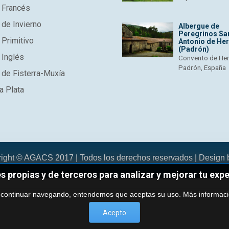
 Francés
de Invierno
Albergue de
Peregrinos Sa
Primitivo
Antonio de He
(Padrón)
 Inglés
Convento de He
Padrón, España
de Fisterra-Muxía
a Plata
right © AGACS 2017 | Todos los derechos reservados | Design
es propias y de terceros para analizar y mejorar tu exp
 continuar navegando, entendemos que aceptas su uso.
Más informac
Acepto