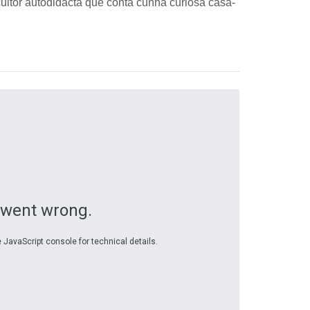
scultor autodidacta que conta cunha curiosa casa-
 went wrong.
 JavaScript console for technical details.