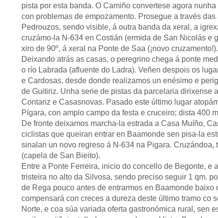
pista por esta banda. O Camiño convertese agora nunha l
con problemas de empozamento. Prosegue a través das a
Pedrouzos, sendo visible, á outra banda da xeral, a igre
cruzámo-la N-634 en Costián (ermida de San Nicolás e ga
xiro de 90º, á xeral na Ponte de Saa (¡novo cruzamento!
Deixando atrás as casas, o peregrino chega á ponte medi
o río Labrada (afluente do Ladra). Veñen despois os lu
e Cardosas, desde donde realizamos un enésimo e perig
de Guitiriz. Unha serie de pistas da parcelaria dirixen
Contariz e Casasnovas. Pasado este último lugar atopámo
Pígara, con amplo campo da festa e cruceiro; dista 400 m
De fronte deixamos marcha-la estrada a Casa Muíño, Cas
ciclistas que queiran entrar en Baamonde sen pisa-la e
sinalan un novo regreso á N-634 na Pigara. Cruzándoa, 
(capela de San Bieito).
Entre a Ponte Ferreira, inicio do concello de Begonte, e 
tristeira no alto da Silvosa, sendo preciso seguir 1 qm.
de Rega pouco antes de entrarmos en Baamonde baixo o 
compensará con creces a dureza deste último tramo co s
Norte, e coa súa variada oferta gastronómica rural, sen 