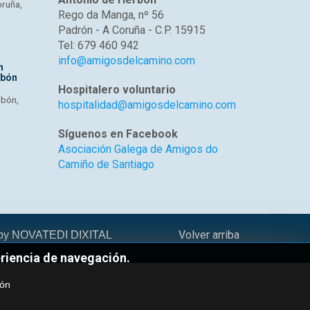
oruña,
Rego da Manga, nº 56
Padrón - A Coruña - C.P. 15915
Tel: 679 460 942
info@amigosdelcamino.com
n
rbón
Hospitalero voluntario
rbón,
hospitalidad@amigosdelcamino.com
Enviar un mensage
Síguenos en Facebook
Asociación Galega de Amigos do
Camiño de Santiago
Volver arriba
 by
NOVATEDI DIXITAL
eriencia de navegación.
ión