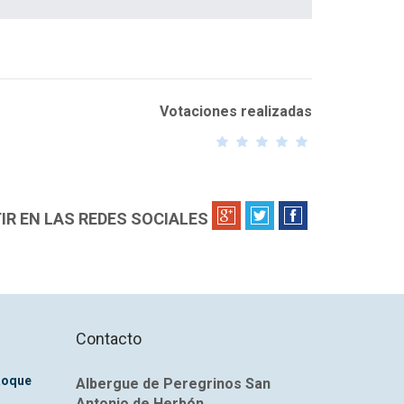
Votaciones realizadas
votación para validar tu voto
R EN LAS REDES SOCIALES
u correo electrónico
*
Contacto
Roque
Albergue de Peregrinos San
Antonio de Herbón