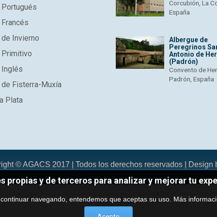
Corcubión, La C
 Portugués
España
 Francés
de Invierno
Albergue de
Peregrinos Sa
Primitivo
Antonio de He
(Padrón)
 Inglés
Convento de He
Padrón, España
de Fisterra-Muxía
a Plata
right © AGACS 2017 | Todos los derechos reservados | Design
es propias y de terceros para analizar y mejorar tu exp
 continuar navegando, entendemos que aceptas su uso.
Más informac
Acepto