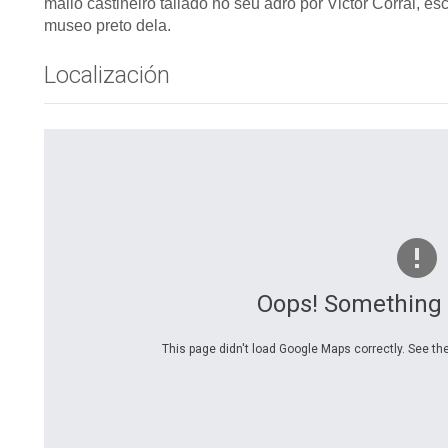
mailo castiñeiro tallado no seu adro por Victor Corral, e
museo preto dela.
Localización
Oops! Something
This page didn't load Google Maps correctly. See the