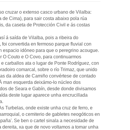
o cruzar o extenso casco urbano de Vilalba:
ta de Cima), para sair costa abaixo pola rúa
s, da caseta de Protección Civil e ás costas
así á saída de Vilalba, pois a ribeira do
foi convertida en fermoso parque fluvial con
n espacio idóneo para que o peregrino acougue.
r O Couto e O Covo, para continuarmos
 e carballos ata o lugar de Ponte Rodríguez, con
radoiro comarcal, sobre o río Trimaz, que unido
sas da aldea de Camiño convértese de contado
s. Á man esquerda deixámo-lo núcleo dos
dos de Seara e Gabín, desde donde divisamos
saída deste lugar aparece unha encrucillada
a.
 Turbelas, onde existe unha cruz de ferro, e
rroquial, o cemiterio de gabletes neogóticos en
paña'. Se ben o cartel sinala a necesidade de
da dereita, xa que de novo voltamos a tomar unha