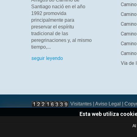
Camino
Santiago nació en el año
1992 promovida
Camino
principalmente para
Camino 
preservar el espíritu
tradicional de las
Camino 
peregrinaciones y, al mismo
Camino
tiempo,...
Camino 
seguir leyendo
Vía de l
Visitantes |
Aviso Legal
| Copy
Esta web utiliza cooki
Al