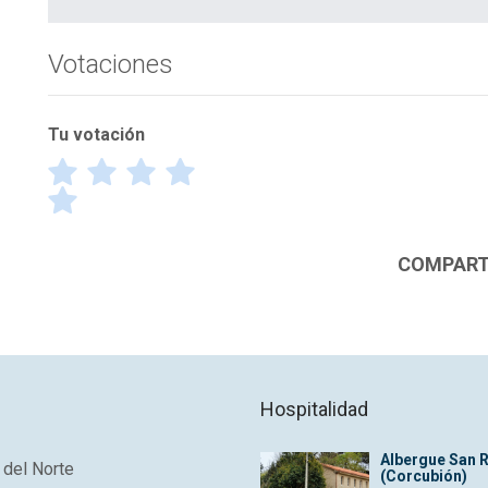
Votaciones
Tu votación
¡Gracias por votar! Por favor escribe el motivo de tu 
COMPARTI
Tu nombre
*
T
Tu mensage
*
Hospitalidad
Albergue San 
del Norte
(Corcubión)