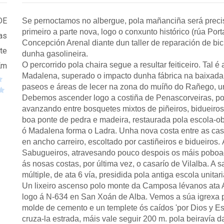
DE
Se pernoctamos no albergue, pola mañanciña será precis
primeiro a parte nova, logo o conxunto histórico (rúa Por
as
Concepción Arenal diante dun taller de reparación de bici
te
dunha gasolineira.
O percorrido pola chaira segue a resultar feiticeiro. Tal é 
Km
Madalena, superado o impacto dunha fábrica na baixada, 
paseos e áreas de lecer na zona do muíño do Rañego, u
Debemos ascender logo a costiña de Penascorveiras, po
avanzando entre bosquetes mixtos de piñeiros, bidueiros
boa ponte de pedra e madeira, restaurada pola escola-ob
ó Madalena forma o Ladra. Unha nova costa entre as ca
en ancho carreiro, escoltado por castiñeiros e bidueiro
Sabugueiros, atravesando pouco despois os máis poboa
ás nosas costas, por última vez, o casarío de Vilalba. A 
múltiple, de ata 6 vía, presidida pola antiga escola unitari
Un lixeiro ascenso polo monte da Camposa lévanos ata As
logo á N-634 en San Xoán de Alba. Vemos a súa igrexa pa
molde de cemento e un templete ós caídos 'por Dios y Es
cruza-la estrada, máis vale seguir 200 m. pola beiravía 