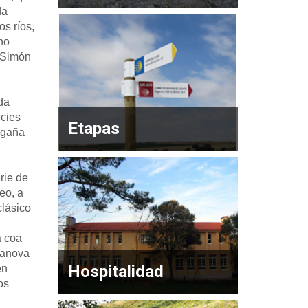
da
s ríos,
no
n Simón
da
ecies
Etapas
 gaña
rie de
eo, a
clásico
a coa
lanova
Hospitalidad
en
os