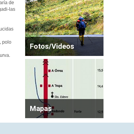
aría de
adi-las
lucidas
, polo
Fotos/Videos
urva.
Mapas