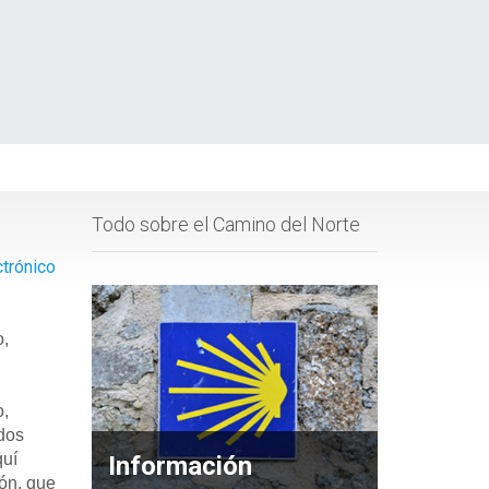
Todo sobre el Camino del Norte
ctrónico
o,
o,
dos
quí
Información
ón, que