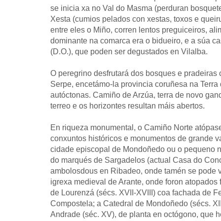
se inicia xa no Val do Masma (perduran bosquetes
Xesta (cumios pelados con xestas, toxos e queir
entre eles o Miño, corren lentos preguiceiros, 
dominante na comarca era o bidueiro, e a súa c
(D.O.), que poden ser degustados en Vilalba.
O peregrino desfrutará dos bosques e pradeiras 
Serpe, encetámo-la provincia coruñesa na Terra 
autóctonas. Camiño de Arzúa, terra de novo gand
terreo e os horizontes resultan máis abertos.
En riqueza monumental, o Camiño Norte atópase
conxuntos históricos e monumentos de grande val
cidade episcopal de Mondoñedo ou o pequeno núc
do marqués de Sargadelos (actual Casa do Concel
ambolosdous en Ribadeo, onde tamén se pode visi
igrexa medieval de Arante, onde foron atopados 
de Lourenzá (sécs. XVII-XVIII) coa fachada de F
Compostela; a Catedral de Mondoñedo (sécs. XIII-
Andrade (séc. XV), de planta en octógono, que ho