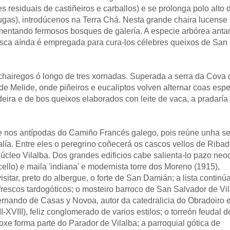
 residuais de castiñeiros e carballos) e se prolonga polo alto 
ugas), introdúcenos na Terra Chá. Nesta grande chaira lucense o
alimentando fermosos bosques de galería. A especie arbórea anta
asca aínda é empregada para cura-los célebres queixos de Sa
chairegos ó longo de tres xornadas. Superada a serra da Cova 
de Melide, onde piñeiros e eucaliptos volven alternar coas esp
eira e de bos queixos elaborados con leite de vaca, a pradaría
 nos antípodas do Camiño Francés galego, pois reúne unha se
ía. Entre eles o peregrino coñecerá os cascos vellos de Ribad
leo Vilalba. Dos grandes edificios cabe salienta-lo pazo neo
lo) e maila 'indiana' e modernista torre dos Moreno (1915),
tar, preto do albergue, o forte de San Damián; a lista continú
frescos tardogóticos; o mosteiro barroco de San Salvador de Vi
ernando de Casas y Novoa, autor da catedralicia do Obradoiro 
XVIII), feliz conglomerado de varios estilos; o torreón feudal d
xe forma parte do Parador de Vilalba; a parroquial gótica de