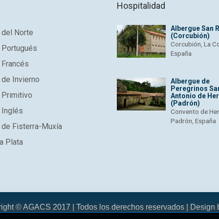
Hospitalidad
Albergue San 
del Norte
(Corcubión)
Corcubión, La C
 Portugués
España
 Francés
de Invierno
Albergue de
Peregrinos Sa
Primitivo
Antonio de He
(Padrón)
 Inglés
Convento de He
Padrón, España
de Fisterra-Muxía
a Plata
right © AGACS 2017 | Todos los derechos reservados | Design