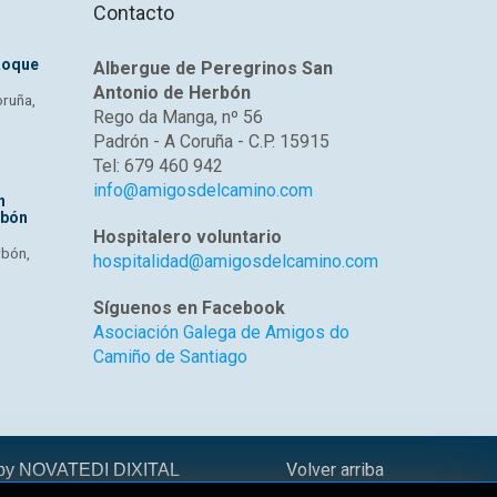
Contacto
Roque
Albergue de Peregrinos San
Antonio de Herbón
oruña,
Rego da Manga, nº 56
Padrón - A Coruña - C.P. 15915
Tel: 679 460 942
info@amigosdelcamino.com
n
rbón
Hospitalero voluntario
rbón,
hospitalidad@amigosdelcamino.com
Síguenos en Facebook
Asociación Galega de Amigos do
Camiño de Santiago
Volver arriba
 by
NOVATEDI DIXITAL