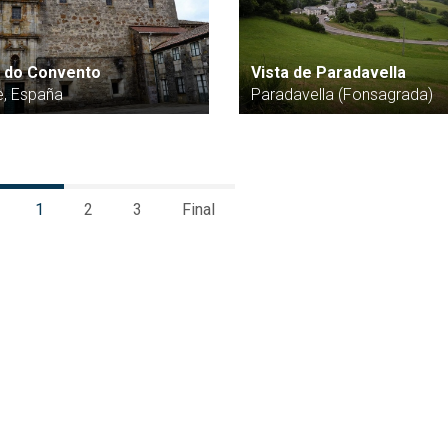
a do Convento
Vista de Paradavella
e, España
Paradavella (Fonsagrada)
1
2
3
Final