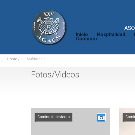
ASO
Inicio
Hospitalidad
Contacto
Home
/
Multimedia
Fotos/Videos
Camino de Invierno
Camin