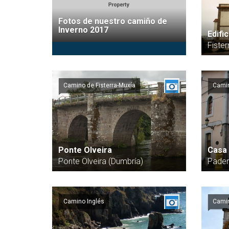
Fotos de nuestro camiño de
Inverno 2017
Edifi
Fiste
Camino de Fisterra-Muxía
Camin
Ponte Olveira
Casa 
Ponte Olveira (Dumbría)
Pader
Camino Inglés
Camin