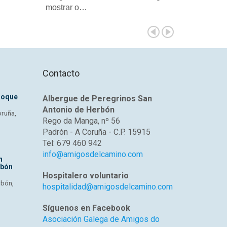
mostrar o…
Contacto
Roque
Albergue de Peregrinos San
Antonio de Herbón
oruña,
Rego da Manga, nº 56
Padrón - A Coruña - C.P. 15915
Tel: 679 460 942
info@amigosdelcamino.com
n
rbón
Hospitalero voluntario
rbón,
hospitalidad@amigosdelcamino.com
Síguenos en Facebook
Asociación Galega de Amigos do