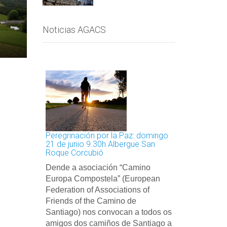
Noticias AGACS
Los Caminos d
Inglés
Dossier Camin
Camiño Inglés
AGACS en col
Federación E
Peregrinación por la Paz: domingo
21 de junio 9.30h Albergue San
Roque Corcubió
Dende a asociación “Camino
Europa Compostela” (European
Federation of Associations of
Friends of the Camino de
Santiago) nos convocan a todos os
amigos dos camiños de Santiago a