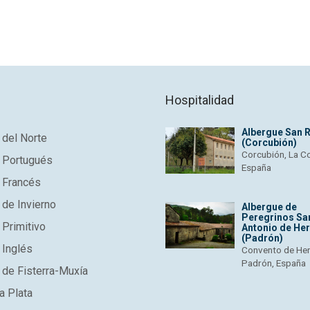
Hospitalidad
Albergue San 
del Norte
(Corcubión)
Corcubión, La C
 Portugués
España
 Francés
de Invierno
Albergue de
Peregrinos Sa
Primitivo
Antonio de He
(Padrón)
 Inglés
Convento de He
Padrón, España
de Fisterra-Muxía
a Plata