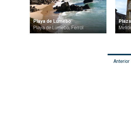
Playa de Lumebo
Plaz
Playa de Lumebo, Ferrol
Melid
Anterior