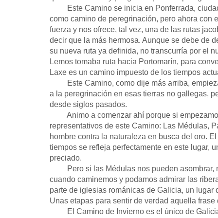
Este Camino se inicia en Ponferrada, ciudad d
como camino de peregrinación, pero ahora con el
fuerza y nos ofrece, tal vez, una de las rutas j
decir que la más hermosa. Aunque se debe de de
su nueva ruta ya definida, no transcurría por el n
Lemos tomaba ruta hacia Portomarín, para conv
Laxe es un camino impuesto de los tiempos actua
Este Camino, como dije más arriba, empieza e
a la peregrinación en esas tierras no gallegas, 
desde siglos pasados.
Animo a comenzar ahí porque si empezamos en
representativos de este Camino: Las Médulas, Pa
hombre contra la naturaleza en busca del oro. El
tiempos se refleja perfectamente en este lugar, 
preciado.
Pero si las Médulas nos pueden asombrar, no n
cuando caminemos y podamos admirar las riberas 
parte de iglesias románicas de Galicia, un lugar
Unas etapas para sentir de verdad aquella frase de
El Camino de Invierno es el único de Galicia qu