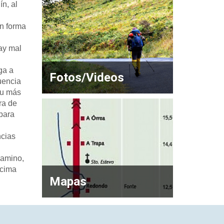
n, al
en forma
hay mal
ga a
Fotos/Videos
uencia
su más
ra de
 para
ncias
Camino,
ncima
Mapas