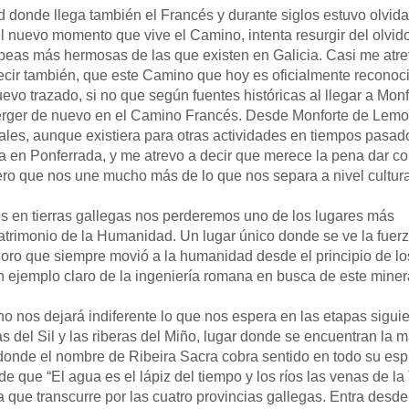
onde llega también el Francés y durante siglos estuvo olvid
 nuevo momento que vive el Camino, intenta resurgir del olvid
acobeas más hermosas de las que existen en Galicia. Casi me atre
cir también, que este Camino que hoy es oficialmente reconoc
uevo trazado, si no que según fuentes históricas al llegar a Mon
erger de nuevo en el Camino Francés. Desde Monforte de Lemo
les, aunque existiera para otras actividades en tiempos pasad
n Ponferrada, y me atrevo a decir que merece la pena dar c
pero que nos une mucho más de lo que nos separa a nivel cultura
 tierras gallegas nos perderemos uno de los lugares más
trimonio de la Humanidad. Un lugar único donde se ve la fuerz
 oro que siempre movió a la humanidad desde el principio de lo
un ejemplo claro de la ingeniería romana en busca de este miner
os dejará indiferente lo que nos espera en las etapas siguie
del Sil y las riberas del Miño, lugar donde se encuentran la 
 donde el nombre de Ribeira Sacra cobra sentido en todo su esp
 que “El agua es el lápiz del tiempo y los ríos las venas de la 
e transcurre por las cuatro provincias gallegas. Entra desde 