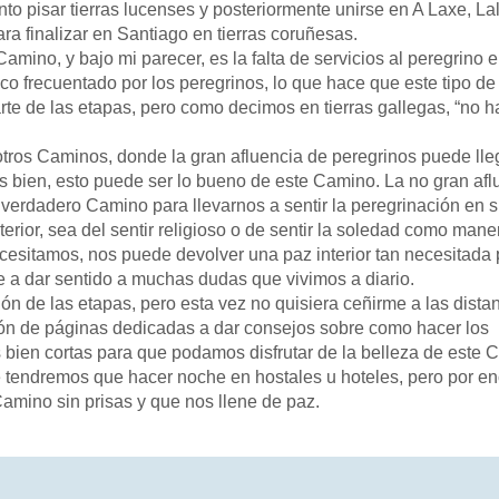
o pisar tierras lucenses y posteriormente unirse en A Laxe, Lalí
a finalizar en Santiago en tierras coruñesas.
o, y bajo mi parecer, es la falta de servicios al peregrino 
o frecuentado por los peregrinos, lo que hace que este tipo de
rte de las etapas, pero como decimos en tierras gallegas, “no 
ros Caminos, donde la gran afluencia de peregrinos puede lle
 bien, esto puede ser lo bueno de este Camino. La no gran afl
 verdadero Camino para llevarnos a sentir la peregrinación en 
terior, sea del sentir religioso o de sentir la soledad como mane
necesitamos, nos puede devolver una paz interior tan necesitada
 a dar sentido a muchas dudas que vivimos a diario.
e las etapas, pero esta vez no quisiera ceñirme a las dista
ión de páginas dedicadas a dar consejos sobre como hacer los
bien cortas para que podamos disfrutar de la belleza de este 
e tendremos que hacer noche en hostales u hoteles, pero por e
Camino sin prisas y que nos llene de paz.