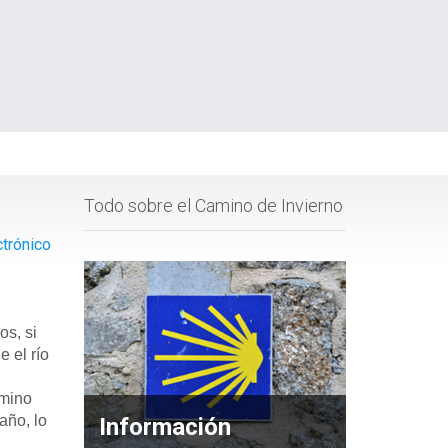
Todo sobre el Camino de Invierno
ctrónico
os, si
 el río
amino
año, lo
Información