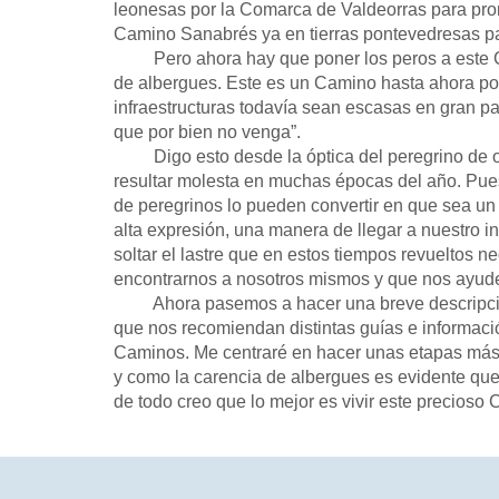
leonesas por la Comarca de Valdeorras para pront
Camino Sanabrés ya en tierras pontevedresas par
Pero ahora hay que poner los peros a este Camin
de albergues. Este es un Camino hasta ahora poc
infraestructuras todavía sean escasas en gran pa
que por bien no venga”.
Digo esto desde la óptica del peregrino de ot
resultar molesta en muchas épocas del año. Pues
de peregrinos lo pueden convertir en que sea un
alta expresión, una manera de llegar a nuestro in
soltar el lastre que en estos tiempos revueltos 
encontrarnos a nosotros mismos y que nos ayude
Ahora pasemos a hacer una breve descripción d
que nos recomiendan distintas guías e informac
Caminos. Me centraré en hacer unas etapas más 
y como la carencia de albergues es evidente qu
de todo creo que lo mejor es vivir este precioso 