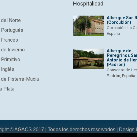
Hospitalidad
Albergue San 
del Norte
(Corcubión)
Corcubión, La C
 Portugués
España
 Francés
de Invierno
Albergue de
Peregrinos Sa
Primitivo
Antonio de He
(Padrón)
 Inglés
Convento de He
Padrón, España
de Fisterra-Muxía
a Plata
right © AGACS 2017 | Todos los derechos reservados | Design