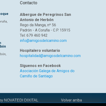
Contacto
Roque
Albergue de Peregrinos San
Antonio de Herbón
oruña,
Rego da Manga, nº 56
Padrón - A Coruña - C.P. 15915
Tel: 679 460 942
info@amigosdelcamino.com
n
rbón
Hospitalero voluntario
rbón,
hospitalidad@amigosdelcamino.com
Síguenos en Facebook
Asociación Galega de Amigos do
Camiño de Santiago
Volver arriba
 by
NOVATEDI DIXITAL