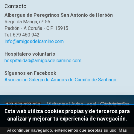
Contacto
Albergue de Peregrinos San Antonio de Herbón
Rego da Manga, nº 56
Padrón - A Coruña - C.P. 15915
Tel: 679 460 942
info@amigosdelcamino.com
Hospitalero voluntario
hospitalidad@amigosdelcamino.com
Síguenos en Facebook
Asociación Galega de Amigos do Camiño de Santiago
Volver arriba
Visitantes |
Aviso Legal
| Copyright ©
Esta web utiliza cookies propias y de terceros para
AGACS 2017 | Todos los derechos
reservados | Design by
NOVATEDI DIXITAL
analizar y mejorar tu experiencia de navegación.
Al continuar navegando, entendemos que aceptas su uso.
Más