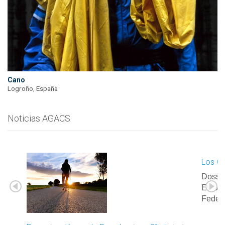
Cano
Logroño, España
Noticias AGACS
Los Ca
Dossie
Elabor
Feder