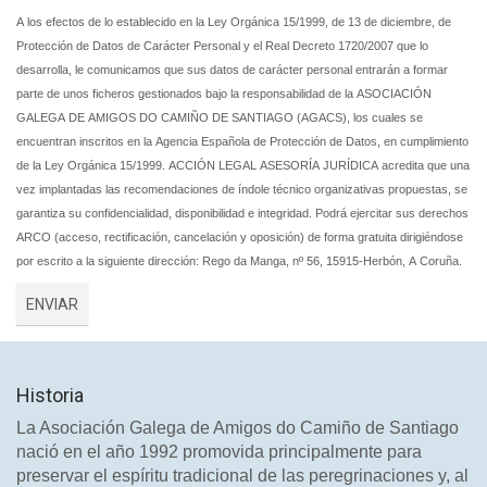
A los efectos de lo establecido en la Ley Orgánica 15/1999, de 13 de diciembre, de
Protección de Datos de Carácter Personal y el Real Decreto 1720/2007 que lo
desarrolla, le comunicamos que sus datos de carácter personal entrarán a formar
parte de unos ficheros gestionados bajo la responsabilidad de la ASOCIACIÓN
GALEGA DE AMIGOS DO CAMIÑO DE SANTIAGO (AGACS), los cuales se
encuentran inscritos en la Agencia Española de Protección de Datos, en cumplimiento
de la Ley Orgánica 15/1999. ACCIÓN LEGAL ASESORÍA JURÍDICA acredita que una
vez implantadas las recomendaciones de índole técnico organizativas propuestas, se
garantiza su confidencialidad, disponibilidad e integridad. Podrá ejercitar sus derechos
ARCO (acceso, rectificación, cancelación y oposición) de forma gratuita dirigiéndose
por escrito a la siguiente dirección: Rego da Manga, nº 56, 15915-Herbón, A Coruña.
Historia
La Asociación Galega de Amigos do Camiño de Santiago
nació en el año 1992 promovida principalmente para
preservar el espíritu tradicional de las peregrinaciones y, al