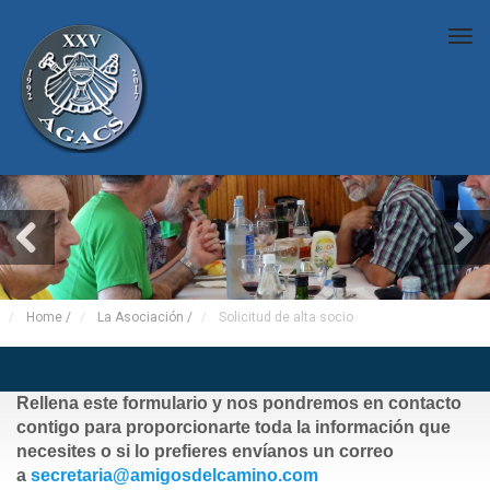
Tog
nav
Home
/
La Asociación
/
Solicitud de alta socio
Rellena este formulario y nos pondremos en contacto
contigo para proporcionarte toda la información que
necesites o si lo prefieres envíanos un correo
a
secretaria@amigosdelcamino.com