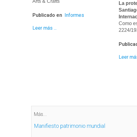
Arts & Crafts
La prot
Santiag
Publicado en
Informes
Interna
Como es
Leer más ...
2224/193
Publica
Leer más 
Más...
Manifiesto patrimonio mundial