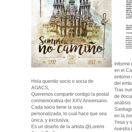
Informe
en el C
entorno 
Hola querido socio o socia de
del emb
AGACS,
Tras num
Queremos compartir contigo la postal
de docum
conmemorativa del XXV Aniversario.
análisis
Cada socio tiene la suya
Santiago
personalizada, lo cual hace que sea
en la zo
única, y exclusiva.
Yesa y s
Es un diseño de la artista @Loremi ·
nuestra 