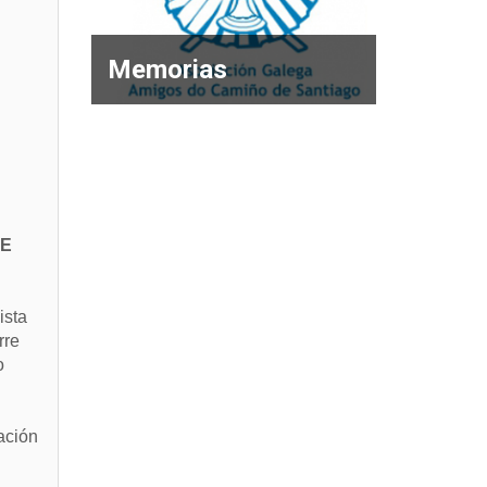
Memorias
SE
ista
rre
o
ación