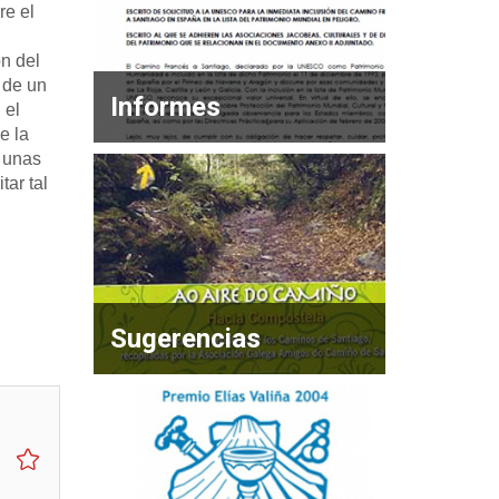
re el
n del
 de un
Informes
 el
e la
 unas
tar tal
Sugerencias