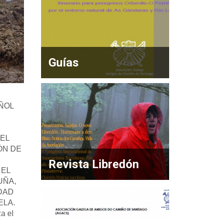
Guías
ÑOL
EL
ÓN DE
Revista Libredón
 EL
UÑA,
UDAD
ELA.
za el