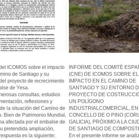
 del ICOMOS sobre el impacto
INFORME DEL COMITÉ ESPA
amino de Santiago y su
(CNE) DE ICOMOS SOBRE EL
del proyecto de recrecimiento
IMPACTO EN EL CAMINO DE
alse de Yesa.
SANTIAGO Y SU ENTORNO D
erosas consultas, estudios
PROYECTO DE COSTRUCCI
entación, reflexiones y
UN POLÍGONO
 de la situación del Camino de
INDUSTRIALCOMERCIAL, EN
. Bien de Patrimonio Mundial,
CONCELLO DE O PINO (COR
na afectada por el embalse de
GALICIA), PRÓXIMO A LA CI
u pretendida ampliación,
DE SANTIAGO DE COMPOST
respuesta es la siguiente:
En el presente informe se anali