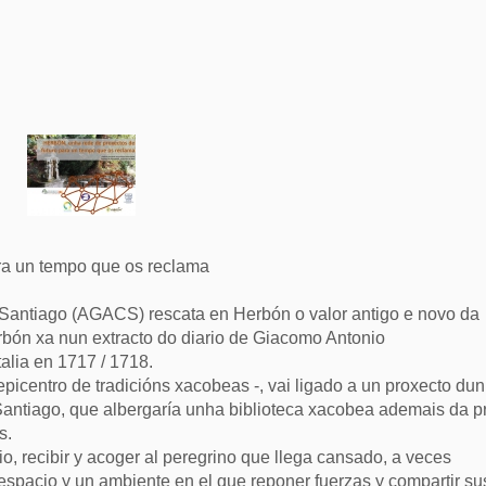
ra un tempo que os reclama
antiago (AGACS) rescata en Herbón o valor antigo e novo da
bón xa nun extracto do diario de Giacomo Antonio
alia en 1717 / 1718.
picentro de tradicións xacobeas -, vai ligado a un proxecto dun
antiago, que albergaría unha biblioteca xacobea ademais da p
s.
o, recibir y acoger al peregrino que llega cansado, a veces
 espacio y un ambiente en el que reponer fuerzas y compartir su