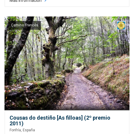
Más información
Camino Francés
Cousas do destiño [As filloas] (2º premio
2011)
Fonfría, España