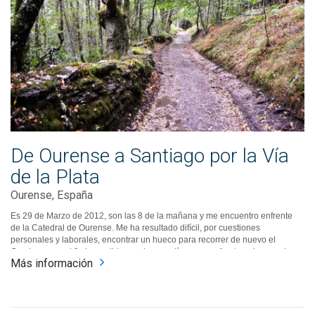
De Ourense a Santiago por la Vía
de la Plata
Ourense, España
Es 29 de Marzo de 2012, son las 8 de la mañana y me encuentro enfrente
de la Catedral de Ourense. Me ha resultado difícil, por cuestiones
personales y laborales, encontrar un hueco para recorrer de nuevo el
Camino, pero al fin he podido reunir unos días para enfrentar mi segunda
Más información
mini-peregrinación a Santiago, después de la del Portugués de hace casi
dos años. Ayer llegué a la ciudad, he dormido en casa de mis muy amigos
Santi e Isa, y hoy empiezo la ruta.