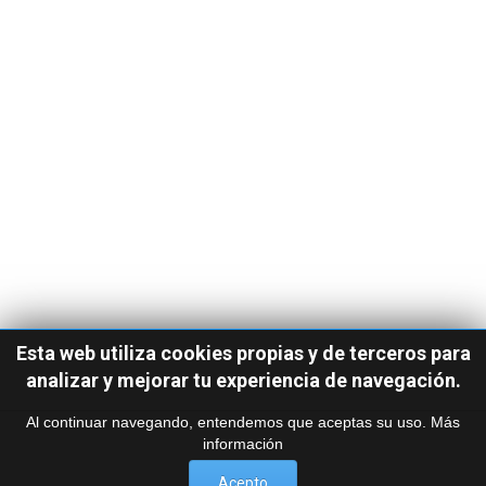
Albergue de Peregrinos San Antoni
Albergue San Roque (Corcubión
de Herbón (Padrón
Convento de Herbón, Padrón, Españ
Corcubión, La Coruña, Españ
Esta web utiliza cookies propias y de terceros para
seguir leyendo
seguir leyendo
analizar y mejorar tu experiencia de navegación.
Al continuar navegando, entendemos que aceptas su uso.
Más
información
Acepto