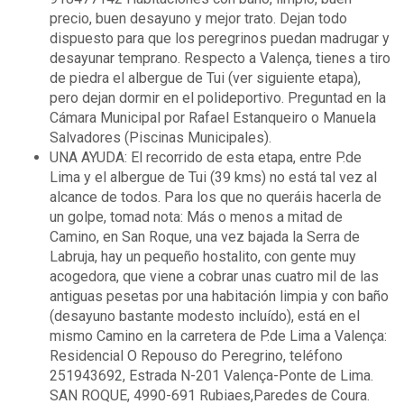
precio, buen desayuno y mejor trato. Dejan todo
dispuesto para que los peregrinos puedan madrugar y
desayunar temprano. Respecto a Valença, tienes a tiro
de piedra el albergue de Tui (ver siguiente etapa),
pero dejan dormir en el polideportivo. Preguntad en la
Cámara Municipal por Rafael Estanqueiro o Manuela
Salvadores (Piscinas Municipales).
UNA AYUDA: El recorrido de esta etapa, entre P.de
Lima y el albergue de Tui (39 kms) no está tal vez al
alcance de todos. Para los que no queráis hacerla de
un golpe, tomad nota: Más o menos a mitad de
Camino, en San Roque, una vez bajada la Serra de
Labruja, hay un pequeño hostalito, con gente muy
acogedora, que viene a cobrar unas cuatro mil de las
antiguas pesetas por una habitación limpia y con baño
(desayuno bastante modesto incluído), está en el
mismo Camino en la carretera de P.de Lima a Valença:
Residencial O Repouso do Peregrino, teléfono
251943692, Estrada N-201 Valença-Ponte de Lima.
SAN ROQUE, 4990-691 Rubiaes,Paredes de Coura.