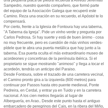
una pequeña placa de piedra recuerda a Alfredo Jeremías
Sampedro, nuestro querido compañero, que formó parte
del equipo de la Asociación Galega que recuperó este
Camino. Reza una oración en su recuerdo, el Apóstol te lo
compensará.
Por cierto, frente a la Iglesia de Fontoura hay una taberna,
"A Taberna da Igreja". Pide un vinho verde y pregunta por
Carlos Pedrosa. Si hay suerte y está de buen ánimo - cosa
no muy frecuente, pero es cuestión de más vinhos verdes-
pídele que te abra una puerta metálica que hay junto a la
taberna. Esa puerta oculta el más extraordinario museo de
acordeones y concertinas de la península ibérica. Si el
propietario se sigue mostrando "animoso" y llega a tocar el
acordeón, tendrás un anticipo del Paraiso.
Desde Fontoura, sobre el trazado de una carretera vecinal,
el Camino pronto gira a la izquierda (600 metros) para
continuar por Passos hasta otro puente medieval, Ponte
Pedreira, en Cerdal, y entrar ya en Tuido y en la carretera
nacional. A los cien metros llegarás al lugar de
Alberguería, en Arao.. Desde este punto hasta el antiguo
embarcadero de peregrinos del Cais, en la ribera del Miño,