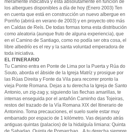
meramente indicativa y está absolutamente en función de
los albergues disponibles a día de hoy (Enero 2003) Ten
en cuenta que está en construcción un nuevo albergue en
Porriño (abrirá en verano de 2003) y en proyecto otro más
en Caldas de Reís. De todas formas toma esta distribución
como aleatoria (aunque fruto de alguna experiencia), que
en el Camino de Santiago, como no podía ser otra cosa, el
libre albedrío es el rey y la santa voluntad emperadora de
toda iniciativa.
EL ITINERARIO
Tu Camino entra en Ponte de Lima por la Puerta y Rúa do
Souto, aborda el ábside de la Igreja Matríz y prosigue por
las Rúas Direita y Fonte da Vila para recorrer pronto la
vieja Ponte Romana. Dejas a tu derecha la Igreja de Santo
Antonio, un zig-zag y, siguiendo las flechas amarillas, te
internas enseguida por el antañón Caminho das Tojeiras,
restos del trazado de la Vía Romana XIX del Itinerario de
Antonino. Toma precauciones, el suelo suele estar muy
embarrado por espacio de 1 kilómetro. Vas dejando atrás
antiguas quintas (palacios) de la hidalguía limiana: Quinta
de Sabadao, Quinta de Pomarchao... A tu derecha siempre