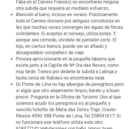
Faba en el Camino Francés) no encontrarás ninguna
otra subida que requiera un mediano esfuerzo.
Atención al barro, incluso en verano. Prácticamente
todo el Camino discurre por antiguas corredoiras en
las que muchas veces convergen las aguas de fincas
colindantes. Si aceptas el consejo, utiliza botas. Y,
aunque sea cómodo, olvidate de pantalón corto. El
tojo, en ciertos tramos, puede ser un afilado y
desagradable compañero de viaje.
Procura aprovisionarte en la pequeña taberna que
existe junto a la Capilla de Nª Sra das Neves, como
muy tarde. Tienes por delante la subida a Labruja y
hasta cerca de Rubiaes no encontrarás nada.
En Ponte de Lima no hay albergue de peregrinos pero
si algún que otro alojamiento limpio, barato y a buen
precio. Pregunta en la Oficina de Turismo. Uno al que
solemos acudir los peregrinos es al pequeño y
sencillo hotelito de Maria das Dores Trigo. Crasto-
Ribeira-4990-388 Ponte de Lima, Tel 258941617. Si
no funcionara ese teléfono utiliza este otro:
918477142 Habitaciones con baño, limpio, buen