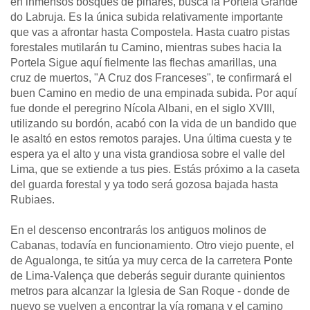
en inmensos bosques de pinares, busca la Portela Grande
do Labruja. Es la única subida relativamente importante
que vas a afrontar hasta Compostela. Hasta cuatro pistas
forestales mutilarán tu Camino, mientras subes hacia la
Portela Sigue aquí fielmente las flechas amarillas, una
cruz de muertos, "A Cruz dos Franceses", te confirmará el
buen Camino en medio de una empinada subida. Por aquí
fue donde el peregrino Nícola Albani, en el siglo XVIII,
utilizando su bordón, acabó con la vida de un bandido que
le asaltó en estos remotos parajes. Una última cuesta y te
espera ya el alto y una vista grandiosa sobre el valle del
Lima, que se extiende a tus pies. Estás próximo a la caseta
del guarda forestal y ya todo será gozosa bajada hasta
Rubiaes.
En el descenso encontrarás los antiguos molinos de
Cabanas, todavía en funcionamiento. Otro viejo puente, el
de Agualonga, te sitúa ya muy cerca de la carretera Ponte
de Lima-Valença que deberás seguir durante quinientos
metros para alcanzar la Iglesia de San Roque - donde de
nuevo se vuelven a encontrar la vía romana y el camino