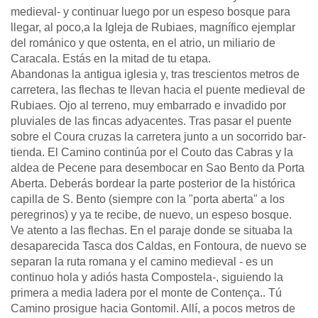
medieval- y continuar luego por un espeso bosque para
llegar, al poco,a la Igleja de Rubiaes, magnífico ejemplar
del románico y que ostenta, en el atrio, un miliario de
Caracala. Estás en la mitad de tu etapa.
Abandonas la antigua iglesia y, tras trescientos metros de
carretera, las flechas te llevan hacia el puente medieval de
Rubiaes. Ojo al terreno, muy embarrado e invadido por
pluviales de las fincas adyacentes. Tras pasar el puente
sobre el Coura cruzas la carretera junto a un socorrido bar-
tienda. El Camino continúa por el Couto das Cabras y la
aldea de Pecene para desembocar en Sao Bento da Porta
Aberta. Deberás bordear la parte posterior de la histórica
capilla de S. Bento (siempre con la "porta aberta" a los
peregrinos) y ya te recibe, de nuevo, un espeso bosque.
Ve atento a las flechas. En el paraje donde se situaba la
desaparecida Tasca dos Caldas, en Fontoura, de nuevo se
separan la ruta romana y el camino medieval - es un
continuo hola y adiós hasta Compostela-, siguiendo la
primera a media ladera por el monte de Contença.. Tú
Camino prosigue hacia Gontomil. Allí, a pocos metros de