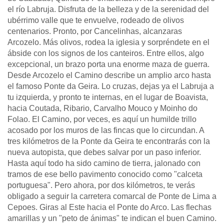
el río Labruja. Disfruta de la belleza y de la serenidad del
ubérrimo valle que te envuelve, rodeado de olivos
centenarios. Pronto, por Cancelinhas, alcanzaras
Arcozelo. Más olivos, rodea la iglesia y sorpréndete en el
ábside con los signos de los canteiros. Entre ellos, algo
excepcional, un brazo porta una enorme maza de guerra.
Desde Arcozelo el Camino describe un amplio arco hasta
el famoso Ponte da Geira. Lo cruzas, dejas ya el Labruja a
tu izquierda, y pronto te internas, en el lugar de Boavista,
hacia Coutada, Ribario, Carvalho Mouco y Moinho do
Folao. El Camino, por veces, es aquí un humilde trillo
acosado por los muros de las fincas que lo circundan. A
tres kilómetros de la Ponte da Geira te encontrarás con la
nueva autopista, que debes salvar por un paso inferior.
Hasta aquí todo ha sido camino de tierra, jalonado con
tramos de ese bello pavimento conocido como "calceta
portuguesa". Pero ahora, por dos kilómetros, te verás
obligado a seguir la carretera comarcal de Ponte de Lima a
Cepoes. Giras al Este hacia el Ponte do Arco. Las flechas
amarillas y un "peto de ánimas" te indican el buen Camino.