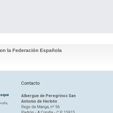
con la Federación Española
Contacto
Roque
Albergue de Peregrinos San
Antonio de Herbón
oruña,
Rego da Manga, nº 56
Padrón - A Coruña - C.P. 15915