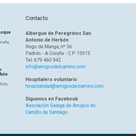
Contacto
Roque
Albergue de Peregrinos San
Antonio de Herbón
oruña,
Rego da Manga, nº 56
Padrón - A Coruña - C.P. 15915
Tel: 679 460 942
info@amigosdelcamino.com
n
rbón
Hospitalero voluntario
rbón,
hospitalidad@amigosdelcamino.com
Síguenos en Facebook
Asociación Galega de Amigos do
Camiño de Santiago