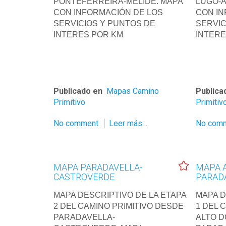
PONTEFERREIRA-MELIDE. MAPA
LUGO-A
CON INFORMACIÓN DE LOS
CON IN
SERVICIOS Y PUNTOS DE
SERVIC
INTERES POR KM
INTERE
Publicado en
Mapas Camino
Publica
Primitivo
Primitiv
No comment
Leer más ...
No com
MAPA PARADAVELLA-
MAPA A
CASTROVERDE
PARAD
MAPA DESCRIPTIVO DE LA ETAPA
MAPA D
2 DEL CAMINO PRIMITIVO DESDE
1 DEL 
PARADAVELLA-
ALTO D