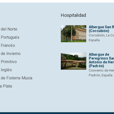
Hospitalidad
Albergue San 
del Norte
(Corcubión)
Corcubión, La C
 Portugués
España
 Francés
de Invierno
Albergue de
Peregrinos Sa
Primitivo
Antonio de He
(Padrón)
 Inglés
Convento de He
Padrón, España
de Fisterra-Muxía
a Plata