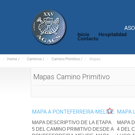
ASO
Inicio
Hospitalidad
Contacto
Home
/
Caminos
/
Camino Primitivo
/
Mapas
Mapas Camino Primitivo
MAPA A PONTEFERREIRA-MELIDE
MAPA 
MAPA DESCRIPTIVO DE LA ETAPA
MAPA D
5 DEL CAMINO PRIMITIVO DESDE A
4 DEL 