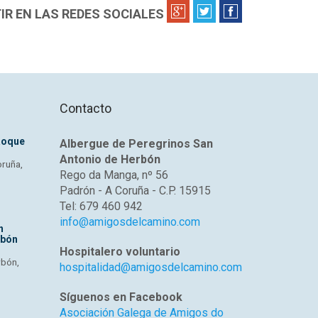
R EN LAS REDES SOCIALES
Contacto
Roque
Albergue de Peregrinos San
Antonio de Herbón
oruña,
Rego da Manga, nº 56
Padrón - A Coruña - C.P. 15915
Tel: 679 460 942
info@amigosdelcamino.com
n
rbón
Hospitalero voluntario
rbón,
hospitalidad@amigosdelcamino.com
Síguenos en Facebook
Asociación Galega de Amigos do