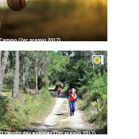
Camino (2er premio 2017)
O camiño das estrelas (2er premio 2017)