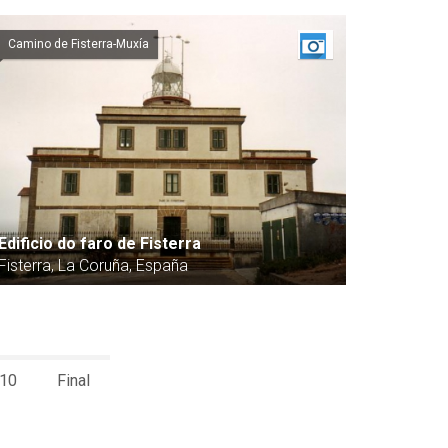
Camino de Fisterra-Muxía
Edificio do faro de Fisterra
Fisterra, La Coruña, España
10
Final