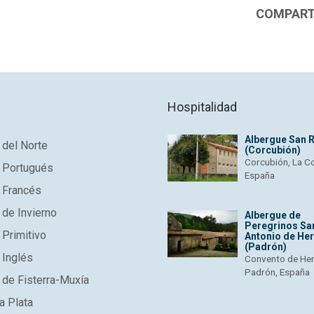
COMPARTI
Hospitalidad
Albergue San 
del Norte
(Corcubión)
Corcubión, La C
 Portugués
España
 Francés
de Invierno
Albergue de
Peregrinos Sa
Primitivo
Antonio de He
(Padrón)
 Inglés
Convento de He
Padrón, España
de Fisterra-Muxía
a Plata