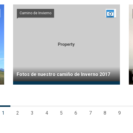
Camino de Invierno
Fotos de nuestro camiño de Inverno 2017
1
2
3
4
5
6
7
8
9