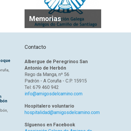
Memorias
Contacto
Roque
Albergue de Peregrinos San
Antonio de Herbón
oruña,
Rego da Manga, nº 56
Padrón - A Coruña - C.P. 15915
Tel: 679 460 942
info@amigosdelcamino.com
n
rbón
Hospitalero voluntario
rbón,
hospitalidad@amigosdelcamino.com
Síguenos en Facebook