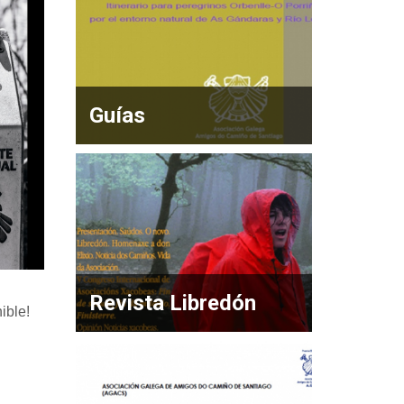
Guías
Revista Libredón
ible!