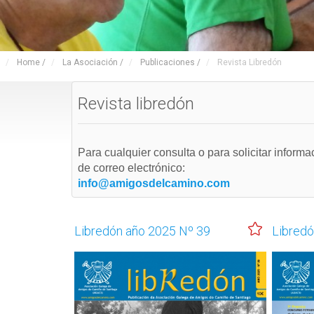
Home
/
La Asociación
/
Publicaciones
/
Revista Libredón
Revista libredón
Para cualquier consulta o para solicitar inform
de correo electrónico:
info@amigosdelcamino.com
Libredón año 2025 Nº 39
Libredó