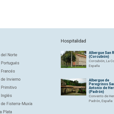
Hospitalidad
Albergue San 
del Norte
(Corcubión)
Corcubión, La C
 Portugués
España
 Francés
de Invierno
Albergue de
Peregrinos Sa
Primitivo
Antonio de He
(Padrón)
 Inglés
Convento de He
Padrón, España
de Fisterra-Muxía
a Plata