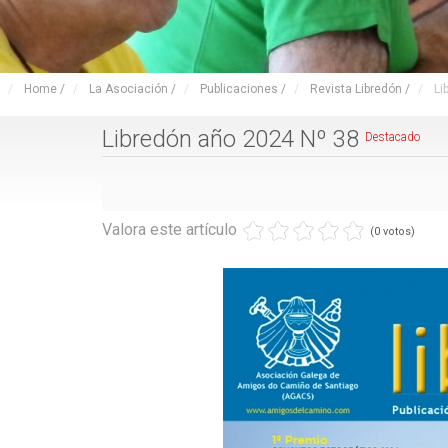
Home
/
La Asociación
/
Publicaciones
/
Revista Libredón
/
Li
Libredón año 2024 Nº 38
Destacado
Valora este artículo
(0 votos)