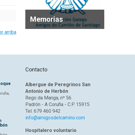
Memorias
er arriba
Contacto
Roque
Albergue de Peregrinos San
Antonio de Herbón
oruña,
Rego da Manga, nº 56
Padrón - A Coruña - C.P. 15915
Tel: 679 460 942
info@amigosdelcamino.com
n
rbón
Hospitalero voluntario
rbón,