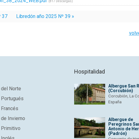
on_38_2024_WEB.pdf
(817 Descargas)
º 37
Libredón año 2025 Nº 39 »
volv
Hospitalidad
Albergue San 
del Norte
(Corcubión)
Corcubión, La C
 Portugués
España
 Francés
de Invierno
Albergue de
Peregrinos Sa
Primitivo
Antonio de He
(Padrón)
 Inglés
Convento de He