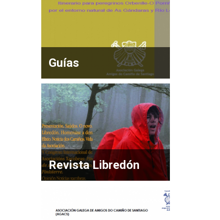
Guías
Revista Libredón