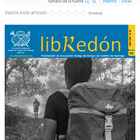
tamaño de la fuente
Imprimir
Email
Valora este artículo
(0 votos)