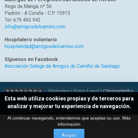
Rego da Manga, nº 56
Padrón - A Coruña - C.P. 15915
Tel: 679 460 942
info@amigosdelcamino.com
Hospitalero voluntario
hospitalidad@amigosdelcamino.com
Síguenos en Facebook
Asociación Galega de Amigos do Camiño de Santiago
Volver arriba
Visitantes |
Aviso Legal
| Copyright ©
Esta web utiliza cookies propias y de terceros para
AGACS 2017 | Todos los derechos
reservados | Design by
NOVATEDI DIXITAL
analizar y mejorar tu experiencia de navegación.
Al continuar navegando, entendemos que aceptas su uso.
Más
información
Acepto