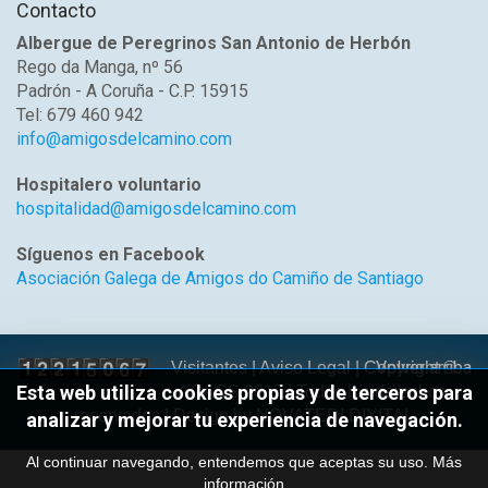
Contacto
Albergue de Peregrinos San Antonio de Herbón
Rego da Manga, nº 56
Padrón - A Coruña - C.P. 15915
Tel: 679 460 942
info@amigosdelcamino.com
Hospitalero voluntario
hospitalidad@amigosdelcamino.com
Síguenos en Facebook
Asociación Galega de Amigos do Camiño de Santiago
Volver arriba
Visitantes |
Aviso Legal
| Copyright ©
Esta web utiliza cookies propias y de terceros para
AGACS 2017 | Todos los derechos
reservados | Design by
NOVATEDI DIXITAL
analizar y mejorar tu experiencia de navegación.
Al continuar navegando, entendemos que aceptas su uso.
Más
información