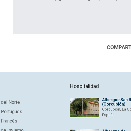
COMPARTI
Hospitalidad
Albergue San 
del Norte
(Corcubión)
Corcubión, La C
 Portugués
España
 Francés
de Invierno