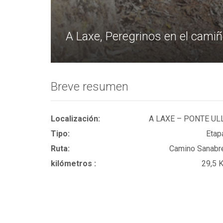
A Laxe, Peregrinos en el cam
Breve resumen
Localización:
A LAXE – PONTE UL
Tipo:
Etap
Ruta:
Camino Sanabr
kilómetros :
29,5 