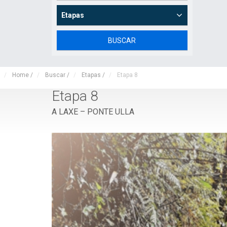
Etapas
Home
/
Buscar
/
Etapas
/
Etapa 8
Etapa 8
A LAXE – PONTE ULLA