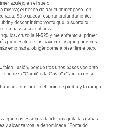
mer azulejo en el suelo.
la misma; el hecho de dar el primer paso "en
á echada. Sólo queda respirar profundamente,
brir y desear íntimamente que la suerte te
or da paso a la confianza.
uilos, cruzo la N-525 y me enfrento al primer
 más puro estilo de los pavimentos que podemos
y más empinada, obligándome a pisar firme para
. falsa ilusión, porque tras unos pasos veo ante
ga, que reza "Camiño da Costa" (Camino de la
 abandonamos por fin el firme de piedra y la rampa
liza que nos estamos dando nos quita las ganas
ntes y alcanzamos la denominada "Fonte do