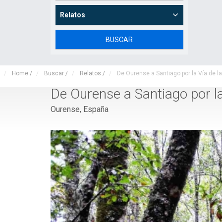
Relatos
Home
/
Buscar
/
Relatos
/
De Ourense a Santiago por la Vía de la
De Ourense a Santiago por la
Ourense, España