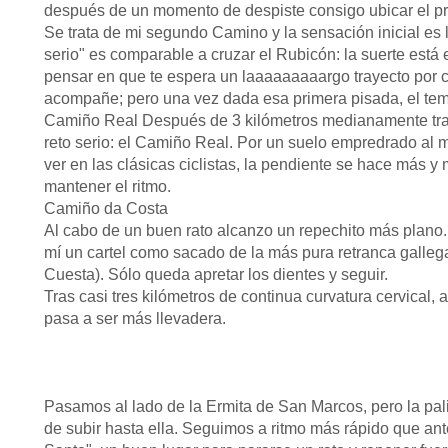
después de un momento de despiste consigo ubicar el pri
Se trata de mi segundo Camino y la sensación inicial es 
serio" es comparable a cruzar el Rubicón: la suerte est
pensar en que te espera un laaaaaaaaargo trayecto por cu
acompañe; pero una vez dada esa primera pisada, el tem
Camiño Real Después de 3 kilómetros medianamente tranq
reto serio: el Camiño Real. Por un suelo empredrado al
ver en las clásicas ciclistas, la pendiente se hace más 
mantener el ritmo.
Camiño da Costa
Al cabo de un buen rato alcanzo un repechito más plano..
mí un cartel como sacado de la más pura retranca galle
Cuesta). Sólo queda apretar los dientes y seguir.
Tras casi tres kilómetros de continua curvatura cervical,
pasa a ser más llevadera.
Pasamos al lado de la Ermita de San Marcos, pero la pa
de subir hasta ella. Seguimos a ritmo más rápido que a