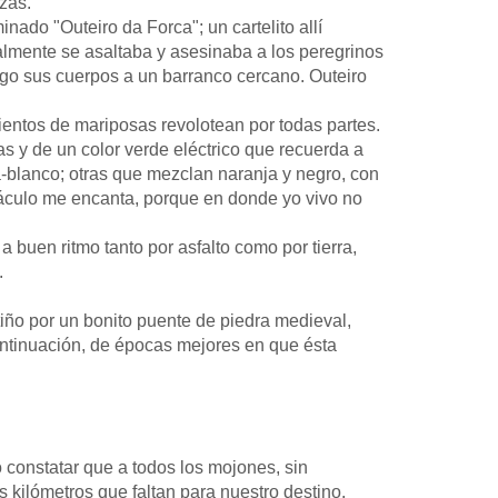
zas.
ado "Outeiro da Forca"; un cartelito allí
lmente se asaltaba y asesinaba a los peregrinos
uego sus cuerpos a un barranco cercano. Outeiro
ientos de mariposas revolotean por todas partes.
s y de un color verde eléctrico que recuerda a
ja-blanco; otras que mezclan naranja y negro, con
táculo me encanta, porque en donde yo vivo no
buen ritmo tanto por asfalto como por tierra,
.
iño por un bonito puente de piedra medieval,
ntinuación, de épocas mejores en que ésta
constatar que a todos los mojones, sin
os kilómetros que faltan para nuestro destino.