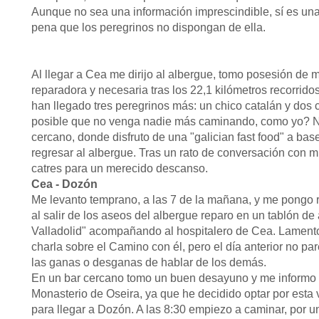
Aunque no sea una información imprescindible, sí es una
pena que los peregrinos no dispongan de ella.
Al llegar a Cea me dirijo al albergue, tomo posesión de 
reparadora y necesaria tras los 22,1 kilómetros recorrid
han llegado tres peregrinos más: un chico catalán y dos c
posible que no venga nadie más caminando, como yo? N
cercano, donde disfruto de una "galician fast food" a ba
regresar al albergue. Tras un rato de conversación con 
catres para un merecido descanso.
Cea - Dozón
Me levanto temprano, a las 7 de la mañana, y me pongo
al salir de los aseos del albergue reparo en un tablón de
Valladolid" acompañando al hospitalero de Cea. Lamento
charla sobre el Camino con él, pero el día anterior no pa
las ganas o desganas de hablar de los demás.
En un bar cercano tomo un buen desayuno y me informo po
Monasterio de Oseira, ya que he decidido optar por esta va
para llegar a Dozón. A las 8:30 empiezo a caminar, por u