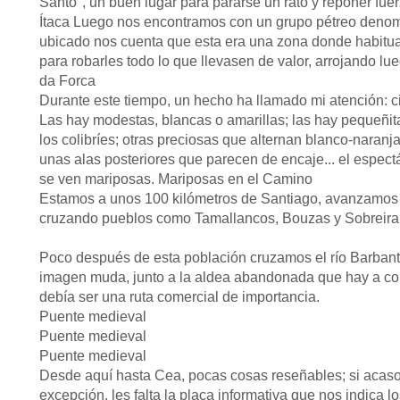
Santo", un buen lugar para pararse un rato y reponer fuer
Ítaca Luego nos encontramos con un grupo pétreo denomin
ubicado nos cuenta que esta era una zona donde habitua
para robarles todo lo que llevasen de valor, arrojando l
da Forca
Durante este tiempo, un hecho ha llamado mi atención: c
Las hay modestas, blancas o amarillas; las hay pequeñita
los colibríes; otras preciosas que alternan blanco-naran
unas alas posteriores que parecen de encaje... el espec
se ven mariposas. Mariposas en el Camino
Estamos a unos 100 kilómetros de Santiago, avanzamos a 
cruzando pueblos como Tamallancos, Bouzas y Sobreira
Poco después de esta población cruzamos el río Barbant
imagen muda, junto a la aldea abandonada que hay a co
debía ser una ruta comercial de importancia.
Puente medieval
Puente medieval
Puente medieval
Desde aquí hasta Cea, pocas cosas reseñables; si acaso 
excepción, les falta la placa informativa que nos indica l