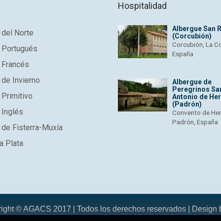
Hospitalidad
Albergue San 
del Norte
(Corcubión)
Corcubión, La C
 Portugués
España
 Francés
de Invierno
Albergue de
Peregrinos Sa
Primitivo
Antonio de He
(Padrón)
 Inglés
Convento de He
Padrón, España
de Fisterra-Muxía
a Plata
right © AGACS 2017 | Todos los derechos reservados | Design