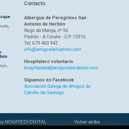
Contacto
Roque
Albergue de Peregrinos San
Antonio de Herbón
oruña,
Rego da Manga, nº 56
Padrón - A Coruña - C.P. 15915
Tel: 679 460 942
info@amigosdelcamino.com
n
rbón
Hospitalero voluntario
rbón,
hospitalidad@amigosdelcamino.com
Síguenos en Facebook
Asociación Galega de Amigos do
Camiño de Santiago
Volver arriba
 by
NOVATEDI DIXITAL