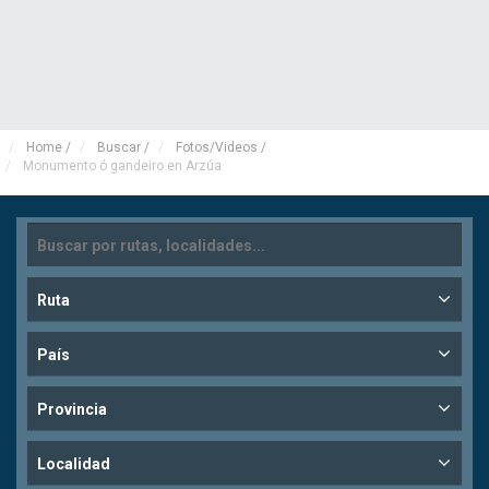
Home
/
Buscar
/
Fotos/Videos
/
Monumento ó gandeiro en Arzúa
Ruta
País
Provincia
Localidad