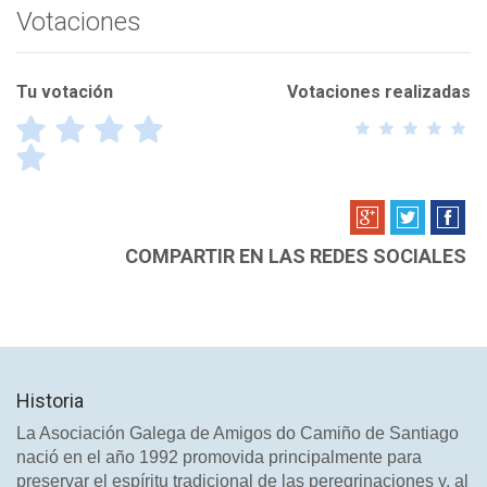
Votaciones
Tu votación
Votaciones realizadas
¡Gracias por votar! Por favor escribe el motivo de tu
votación para validar tu voto
COMPARTIR EN LAS REDES SOCIALES
Tu nombre
*
Tu correo electrónico
*
Historia
La Asociación Galega de Amigos do Camiño de Santiago
Tu mensage
*
nació en el año 1992 promovida principalmente para
preservar el espíritu tradicional de las peregrinaciones y, al