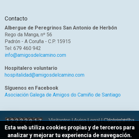
Contacto
Albergue de Peregrinos San Antonio de Herbón
Rego da Manga, nº 56
Padrón - A Coruña - C.P. 15915
Tel: 679 460 942
info@amigosdelcamino.com
Hospitalero voluntario
hospitalidad@amigosdelcamino.com
Síguenos en Facebook
Asociación Galega de Amigos do Camiño de Santiago
Volver arriba
Visitantes |
Aviso Legal
| Copyright ©
Esta web utiliza cookies propias y de terceros para
AGACS 2017 | Todos los derechos
reservados | Design by
NOVATEDI DIXITAL
analizar y mejorar tu experiencia de navegación.