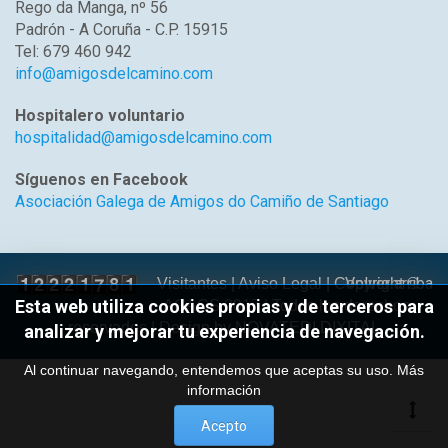
Rego da Manga, nº 56
Padrón - A Coruña - C.P. 15915
Tel: 679 460 942
info@amigosdelcamino.com
Hospitalero voluntario
hospitalidad@amigosdelcamino.com
Síguenos en Facebook
Asociación Galega de Amigos do Camiño de Santiago
Volver arriba
Visitantes |
Aviso Legal
| Copyright ©
Esta web utiliza cookies propias y de terceros para
AGACS 2017 | Todos los derechos
reservados | Design by
NOVATEDI DIXITAL
analizar y mejorar tu experiencia de navegación.
Al continuar navegando, entendemos que aceptas su uso.
Más
información
Acepto