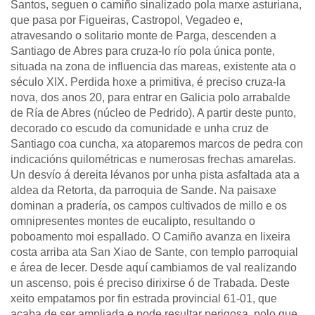
Santos, seguen o camiño sinalizado pola marxe asturiana,
que pasa por Figueiras, Castropol, Vegadeo e,
atravesando o solitario monte de Parga, descenden a
Santiago de Abres para cruza-lo río pola única ponte,
situada na zona de influencia das mareas, existente ata o
século XIX. Perdida hoxe a primitiva, é preciso cruza-la
nova, dos anos 20, para entrar en Galicia polo arrabalde
de Ría de Abres (núcleo de Pedrido). A partir deste punto,
decorado co escudo da comunidade e unha cruz de
Santiago coa cuncha, xa atoparemos marcos de pedra con
indicacións quilométricas e numerosas frechas amarelas.
Un desvío á dereita lévanos por unha pista asfaltada ata a
aldea da Retorta, da parroquia de Sande. Na paisaxe
dominan a pradería, os campos cultivados de millo e os
omnipresentes montes de eucalipto, resultando o
poboamento moi espallado. O Camiño avanza en lixeira
costa arriba ata San Xiao de Sante, con templo parroquial
e área de lecer. Desde aquí cambiamos de val realizando
un ascenso, pois é preciso dirixirse ó de Trabada. Deste
xeito empatamos por fin estrada provincial 61-01, que
acaba de ser ampliada e pode resultar perigosa, polo que