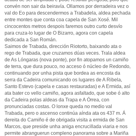
convén non sair da beiravía. Ollamos por derradeira vez o
val do Eo para descendermos a Trabadela, aldea pechada
entre montes que conta coa capela de San Xosé. Mil
cincocentos metros despois faremos outro curto desvío
para cruza-lo lugar de O Bizarro, agora con capela
dedicada a San Román.
Saimos de Trabada, dirección Riotorto, baixando ata o
rego de Trabada, que cruzamos dúas veces. Trala aldea
de As Lóngaras (nova ponte), por fin atopamos un camiño
de terra, que dura pouco, no acceso ó núcleo de Redondo,
continuando por unha pista que bordea as encosta da
serra da Cadeira comunicando os lugares de A Ribela,
Santo Estevo (capela e casas restauradas) e A Ermida, así
ata bater co vello camiño, agora asfaltado, que sobe ó alto
da Cadeira polas aldeas da Trapa e A Órrea, con
pronunciadas costas. O lonxe queda no medio val
Trabada, pero o ascenso continúa aínda ata os 437 m. Á
dereita do Camiño é de obrigada visita a ermida de San
Marcos, que preside unha aniga encrucillada viaria e nos
permite abranguerun compleno panorama sobre a Mariña