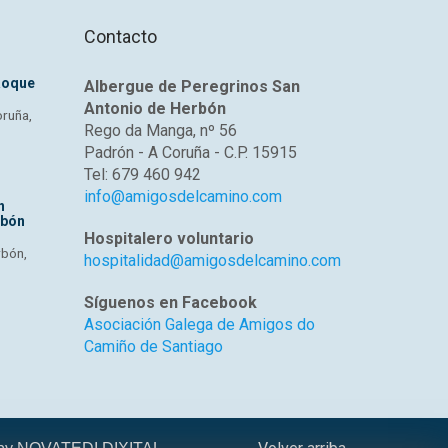
Contacto
Roque
Albergue de Peregrinos San
Antonio de Herbón
oruña,
Rego da Manga, nº 56
Padrón - A Coruña - C.P. 15915
Tel: 679 460 942
info@amigosdelcamino.com
n
rbón
Hospitalero voluntario
rbón,
hospitalidad@amigosdelcamino.com
Síguenos en Facebook
Asociación Galega de Amigos do
Camiño de Santiago