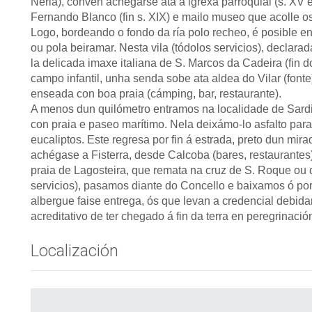
Neria), convén achegarse ata a igrexa parroquial (s. XV
Fernando Blanco (fin s. XIX) e mailo museo que acolle os
Logo, bordeando o fondo da ría polo recheo, é posible en
ou pola beiramar. Nesta vila (tódolos servicios), declarada
la delicada imaxe italiana de S. Marcos da Cadeira (fin do
campo infantil, unha senda sobe ata aldea do Vilar (fonte
enseada con boa praia (cámping, bar, restaurante).
A menos dun quilómetro entramos na localidade de Sardiñe
con praia e paseo marítimo. Nela deixámo-lo asfalto para
eucaliptos. Este regresa por fin á estrada, preto dun mir
achégase a Fisterra, desde Calcoba (bares, restaurantes
praia de Lagosteira, que remata na cruz de S. Roque ou d
servicios), pasamos diante do Concello e baixamos ó po
albergue faise entrega, ós que levan a credencial debid
acreditativo de ter chegado á fin da terra en peregrinació
Localización