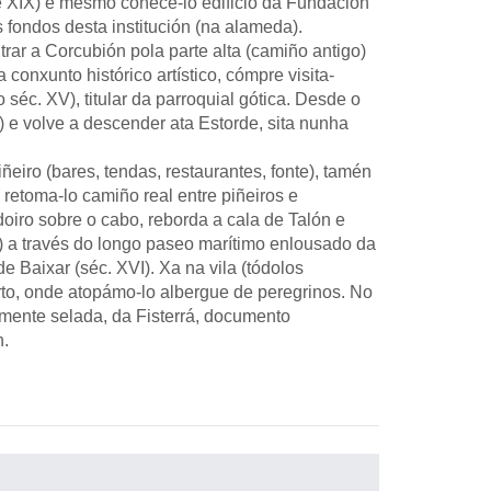
 e XIX) e mesmo coñece-lo edificio da Fundación
 fondos desta institución (na alameda).
trar a Corcubión pola parte alta (camiño antigo)
 conxunto histórico artístico, cómpre visita-
 séc. XV), titular da parroquial gótica. Desde o
) e volve a descender ata Estorde, sita nunha
iro (bares, tendas, restaurantes, fonte), tamén
 retoma-lo camiño real entre piñeiros e
adoiro sobre o cabo, reborda a cala de Talón e
) a través do longo paseo marítimo enlousado da
e Baixar (séc. XVI). Xa na vila (tódolos
rto, onde atopámo-lo albergue de peregrinos. No
amente selada, da Fisterrá, documento
n.