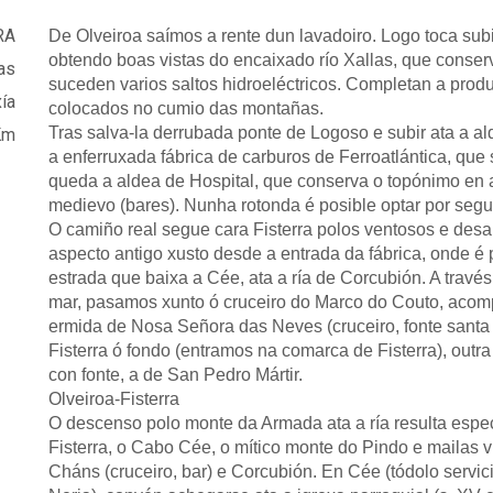
RA
De Olveiroa saímos a rente dun lavadoiro. Logo toca subi
obtendo boas vistas do encaixado río Xallas, que conser
as
suceden varios saltos hidroeléctricos. Completan a produ
ía
colocados no cumio das montañas.
Tras salva-la derrubada ponte de Logoso e subir ata a
Km
a enferruxada fábrica de carburos de Ferroatlántica, qu
queda a aldea de Hospital, que conserva o topónimo en 
medievo (bares). Nunha rotonda é posible optar por segui
O camiño real segue cara Fisterra polos ventosos e des
aspecto antigo xusto desde a entrada da fábrica, onde é 
estrada que baixa a Cée, ata a ría de Corcubión. A travé
mar, pasamos xunto ó cruceiro do Marco do Couto, acom
ermida de Nosa Señora das Neves (cruceiro, fonte santa
Fisterra ó fondo (entramos na comarca de Fisterra), outr
con fonte, a de San Pedro Mártir.
Olveiroa-Fisterra
O descenso polo monte da Armada ata a ría resulta espe
Fisterra, o Cabo Cée, o mítico monte do Pindo e mailas
Cháns (cruceiro, bar) e Corcubión. En Cée (tódolo servic