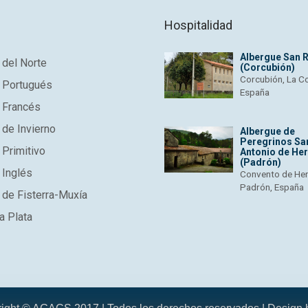
Hospitalidad
Albergue San 
del Norte
(Corcubión)
Corcubión, La C
 Portugués
España
 Francés
de Invierno
Albergue de
Peregrinos Sa
Primitivo
Antonio de He
(Padrón)
 Inglés
Convento de He
Padrón, España
de Fisterra-Muxía
a Plata