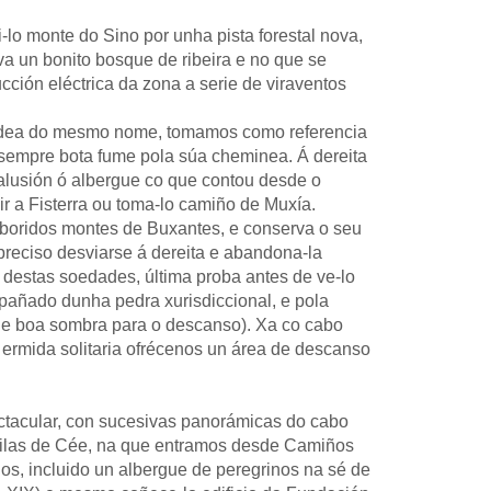
-lo monte do Sino por unha pista forestal nova,
va un bonito bosque de ribeira e no que se
cción eléctrica da zona a serie de viraventos
 aldea do mesmo nome, tomamos como referencia
e sempre bota fume pola súa cheminea. Á dereita
alusión ó albergue co que contou desde o
r a Fisterra ou toma-lo camiño de Muxía.
aboridos montes de Buxantes, e conserva o seu
preciso desviarse á dereita e abandona-la
s destas soedades, última proba antes de ve-lo
pañado dunha pedra xurisdiccional, e pola
 e boa sombra para o descanso). Xa co cabo
a ermida solitaria ofrécenos un área de descanso
ctacular, con sucesivas panorámicas do cabo
 vilas de Cée, na que entramos desde Camiños
ios, incluido un albergue de peregrinos na sé de