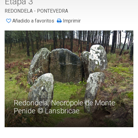
Etapa 3
REDONDELA - PONTEVEDRA
Añadido a favoritos
Imprimir
Redondela, Necrópole de Monte
Penide © Lansbricae