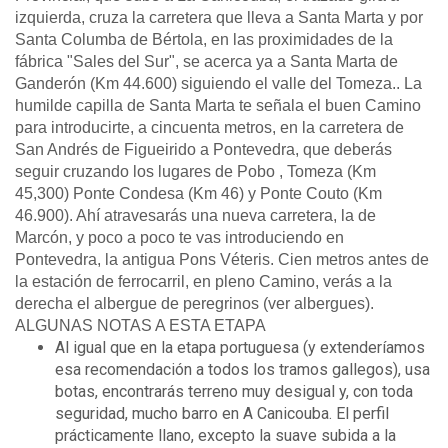
izquierda, cruza la carretera que lleva a Santa Marta y por
Santa Columba de Bértola, en las proximidades de la
fábrica "Sales del Sur", se acerca ya a Santa Marta de
Ganderón (Km 44.600) siguiendo el valle del Tomeza.. La
humilde capilla de Santa Marta te señala el buen Camino
para introducirte, a cincuenta metros, en la carretera de
San Andrés de Figueirido a Pontevedra, que deberás
seguir cruzando los lugares de Pobo , Tomeza (Km
45,300) Ponte Condesa (Km 46) y Ponte Couto (Km
46.900). Ahí atravesarás una nueva carretera, la de
Marcón, y poco a poco te vas introduciendo en
Pontevedra, la antigua Pons Véteris. Cien metros antes de
la estación de ferrocarril, en pleno Camino, verás a la
derecha el albergue de peregrinos (ver albergues).
ALGUNAS NOTAS A ESTA ETAPA
Al igual que en la etapa portuguesa (y extenderíamos
esa recomendación a todos los tramos gallegos), usa
botas, encontrarás terreno muy desigual y, con toda
seguridad, mucho barro en A Canicouba. El perfil
prácticamente llano, excepto la suave subida a la