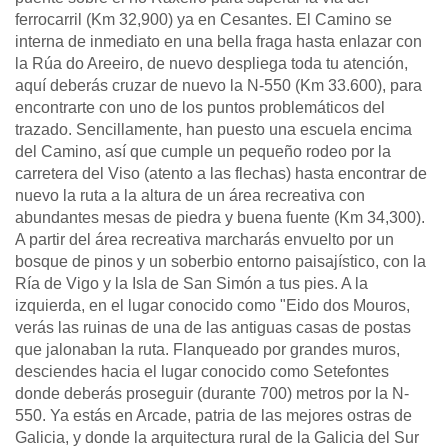
ferrocarril (Km 32,900) ya en Cesantes. El Camino se
interna de inmediato en una bella fraga hasta enlazar con
la Rúa do Areeiro, de nuevo despliega toda tu atención,
aquí deberás cruzar de nuevo la N-550 (Km 33.600), para
encontrarte con uno de los puntos problemáticos del
trazado. Sencillamente, han puesto una escuela encima
del Camino, así que cumple un pequeño rodeo por la
carretera del Viso (atento a las flechas) hasta encontrar de
nuevo la ruta a la altura de un área recreativa con
abundantes mesas de piedra y buena fuente (Km 34,300).
A partir del área recreativa marcharás envuelto por un
bosque de pinos y un soberbio entorno paisajístico, con la
Ría de Vigo y la Isla de San Simón a tus pies. A la
izquierda, en el lugar conocido como "Eido dos Mouros,
verás las ruinas de una de las antiguas casas de postas
que jalonaban la ruta. Flanqueado por grandes muros,
desciendes hacia el lugar conocido como Setefontes
donde deberás proseguir (durante 700) metros por la N-
550. Ya estás en Arcade, patria de las mejores ostras de
Galicia, y donde la arquitectura rural de la Galicia del Sur