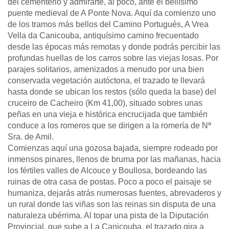
del cementerio y admirarte, al poco, ante el bellísimo
puente medieval de A Ponte Nova. Aquí da comienzo uno
de los tramos más bellos del Camino Portugués, A Vrea
Vella da Canicouba, antiquísimo camino frecuentado
desde las épocas más remotas y donde podrás percibir las
profundas huellas de los carros sobre las viejas losas. Por
parajes solitarios, amenizados a menudo por una bien
conservada vegetación autóctona, el trazado te llevará
hasta donde se ubican los restos (sólo queda la base) del
cruceiro de Cacheiro (Km 41,00), situado sobres unas
peñas en una vieja e histórica encrucijada que también
conduce a los romeros que se dirigen a la romería de Nª
Sra. de Amil.
Comienzas aquí una gozosa bajada, siempre rodeado por
inmensos pinares, llenos de bruma por las mañanas, hacia
los fértiles valles de Alcouce y Boullosa, bordeando las
ruinas de otra casa de postas. Poco a poco el paisaje se
humaniza, dejarás atrás numerosas fuentes, abrevaderos y
un rural donde las viñas son las reinas sin disputa de una
naturaleza ubérrima. Al topar una pista de la Diputación
Provincial, que sube a La Canicouba, el trazado gira a