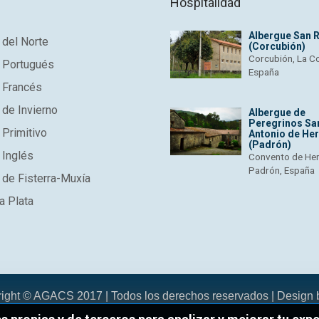
Hospitalidad
Albergue San 
del Norte
(Corcubión)
Corcubión, La C
 Portugués
España
 Francés
de Invierno
Albergue de
Peregrinos Sa
Primitivo
Antonio de He
(Padrón)
 Inglés
Convento de He
Padrón, España
de Fisterra-Muxía
a Plata
right © AGACS 2017 | Todos los derechos reservados | Design