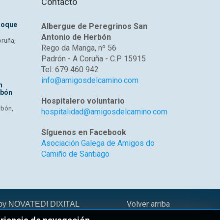
Contacto
Roque
Albergue de Peregrinos San
Antonio de Herbón
oruña,
Rego da Manga, nº 56
Padrón - A Coruña - C.P. 15915
Tel: 679 460 942
info@amigosdelcamino.com
n
rbón
Hospitalero voluntario
rbón,
hospitalidad@amigosdelcamino.com
Síguenos en Facebook
Asociación Galega de Amigos do
Camiño de Santiago
Volver arriba
 by
NOVATEDI DIXITAL