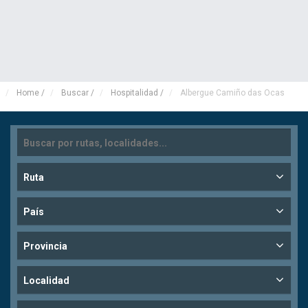
Home
/
Buscar
/
Hospitalidad
/
Albergue Camiño das Ocas
Ruta
País
Provincia
Localidad