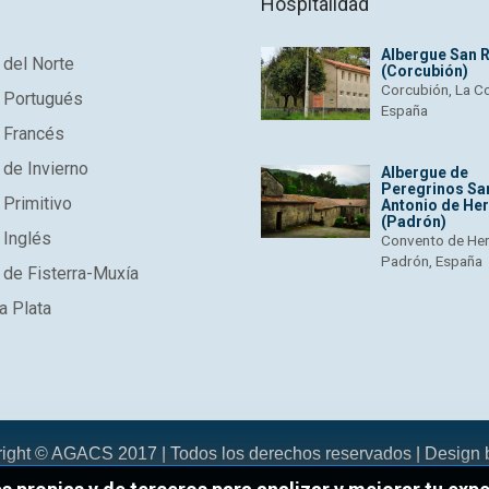
Hospitalidad
Albergue San 
del Norte
(Corcubión)
Corcubión, La C
 Portugués
España
 Francés
de Invierno
Albergue de
Peregrinos Sa
Primitivo
Antonio de He
(Padrón)
 Inglés
Convento de He
Padrón, España
de Fisterra-Muxía
a Plata
right © AGACS 2017 | Todos los derechos reservados | Design