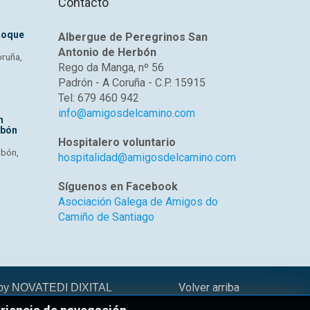
Contacto
Roque
Albergue de Peregrinos San
Antonio de Herbón
oruña,
Rego da Manga, nº 56
Padrón - A Coruña - C.P. 15915
Tel: 679 460 942
info@amigosdelcamino.com
n
rbón
Hospitalero voluntario
rbón,
hospitalidad@amigosdelcamino.com
Síguenos en Facebook
Asociación Galega de Amigos do
Camiño de Santiago
Volver arriba
 by
NOVATEDI DIXITAL