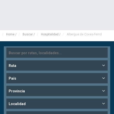
Home
/
Buscar
/
Hospitalidad
/
Albergue de Covas-Ferrol
Ruta
País
Provincia
Localidad