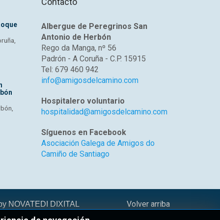
Contacto
Roque
Albergue de Peregrinos San
Antonio de Herbón
oruña,
Rego da Manga, nº 56
Padrón - A Coruña - C.P. 15915
Tel: 679 460 942
info@amigosdelcamino.com
n
rbón
Hospitalero voluntario
rbón,
hospitalidad@amigosdelcamino.com
Síguenos en Facebook
Asociación Galega de Amigos do
Camiño de Santiago
Volver arriba
 by
NOVATEDI DIXITAL