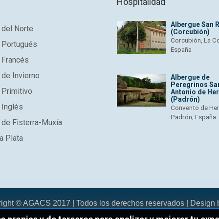
Hospitalidad
Albergue San 
del Norte
(Corcubión)
Corcubión, La C
 Portugués
España
 Francés
de Invierno
Albergue de
Peregrinos Sa
Primitivo
Antonio de He
(Padrón)
 Inglés
Convento de He
Padrón, España
de Fisterra-Muxía
a Plata
right © AGACS 2017 | Todos los derechos reservados | Design