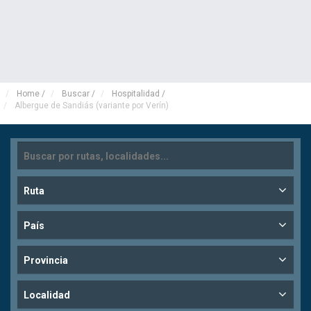
Home
/
Buscar
/
Hospitalidad
/
Albergue de Sandiás (variante por Verín)
Ruta
País
Provincia
Localidad