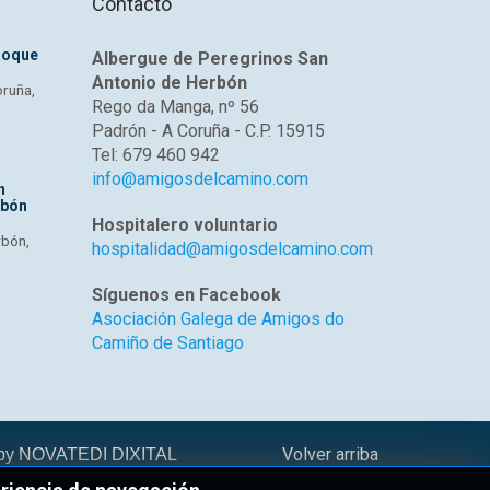
Contacto
Roque
Albergue de Peregrinos San
Antonio de Herbón
oruña,
Rego da Manga, nº 56
Padrón - A Coruña - C.P. 15915
Tel: 679 460 942
info@amigosdelcamino.com
n
rbón
Hospitalero voluntario
rbón,
hospitalidad@amigosdelcamino.com
Síguenos en Facebook
Asociación Galega de Amigos do
Camiño de Santiago
Volver arriba
 by
NOVATEDI DIXITAL