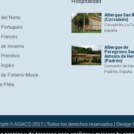
Hospitalidad
Albergue San 
del Norte
(Corcubión)
Corcubión, La C
 Portugués
España
 Francés
de Invierno
Albergue de
Peregrinos Sa
Primitivo
Antonio de He
(Padrón)
 Inglés
Convento de He
Padrón, España
de Fisterra-Muxía
a Plata
right © AGACS 2017 | Todos los derechos reservados | Design