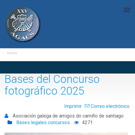
Tog
nav
Home
Bases del Concurso
fotográfico 2025
Imprimir
Correo electrónico
Asociación galega de amigos do camiño de santiago
Bases legales concursos
4271