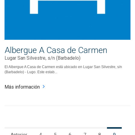
Albergue A Casa de Carmen
Lugar San Silvestre, s/n (Barbadelo)
El Albergue A Casa de Carmen está ubicado en Lugar San Silvestre, s/n
(Barbadelo) - Lugo. Este estab...
Más información
Anterior
4
5
6
7
8
9