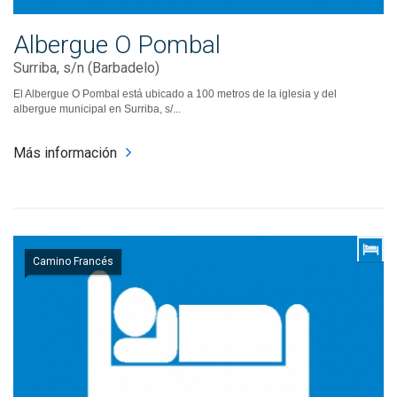
Albergue O Pombal
Surriba, s/n (Barbadelo)
El Albergue O Pombal está ubicado a 100 metros de la iglesia y del
albergue municipal en Surriba, s/...
Más información
Camino Francés