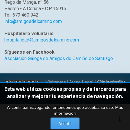
Rego da Manga, nº 56
Padrón - A Coruña - C.P. 15915
Tel: 679 460 942
info@amigosdelcamino.com
Hospitalero voluntario
hospitalidad@amigosdelcamino.com
Síguenos en Facebook
Asociación Galega de Amigos do Camiño de Santiago
Volver arriba
Visitantes |
Aviso Legal
| Copyright ©
Esta web utiliza cookies propias y de terceros para
AGACS 2017 | Todos los derechos
reservados | Design by
NOVATEDI DIXITAL
analizar y mejorar tu experiencia de navegación.
Al continuar navegando, entendemos que aceptas su uso.
Más
información
Acepto