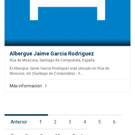
Albergue Jaime Garcia Rodriguez
Rúa de Moscova, Santiago de Compostela, España
El Albergue Jaime Garcia Rodriguez está ubicado en Rúa de
Moscova, s/n (Santiago de Compostela) - A ...
Más información
Anterior
1
2
3
4
5
6