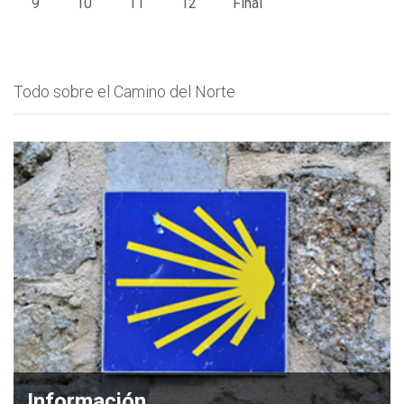
9
10
11
12
Final
Todo sobre el Camino del Norte
Información