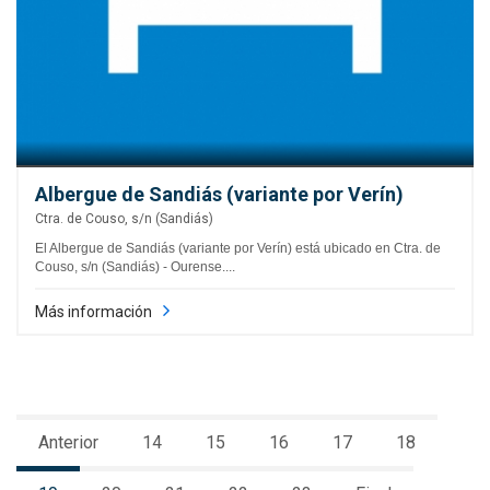
Albergue de Sandiás (variante por Verín)
Ctra. de Couso, s/n (Sandiás)
El Albergue de Sandiás (variante por Verín) está ubicado en Ctra. de
Couso, s/n (Sandiás) - Ourense....
Más información
Anterior
14
15
16
17
18