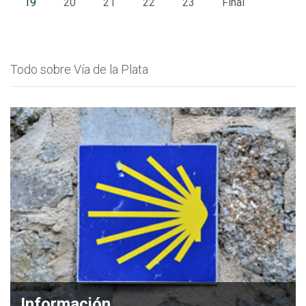
19
20
21
22
23
Final
Todo sobre Vía de la Plata
Información