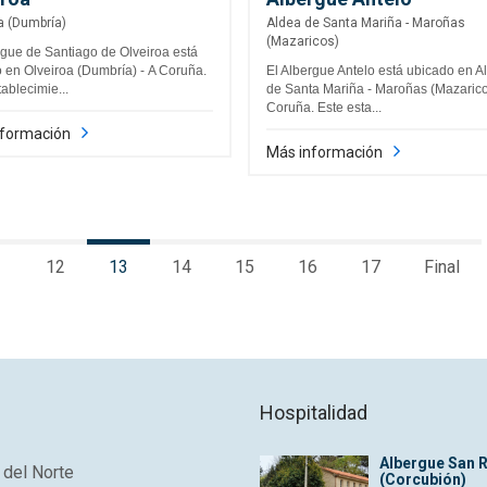
a (Dumbría)
Aldea de Santa Mariña - Maroñas
(Mazaricos)
rgue de Santiago de Olveiroa está
 en Olveiroa (Dumbría) - A Coruña.
El Albergue Antelo está ubicado en A
ablecimie...
de Santa Mariña - Maroñas (Mazarico
Coruña. Este esta...
nformación
Más información
1
12
13
14
15
16
17
Final
Hospitalidad
Albergue San 
del Norte
(Corcubión)