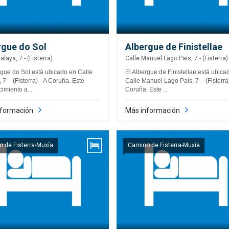
rgue do Sol
Albergue de Finistellae
alaya, 7 - (Fisterra)
Calle Manuel Lago Pais, 7 - (Fisterra)
rgue do Sol está ubicado en Calle
El Albergue de Finistellae está ubica
 7 - (Fisterra) - A Coruña. Este
Calle Manuel Lago Pais, 7 - (Fisterra)
imiento a...
Coruña. Este ...
nformación
Más información
 de Fisterra-Muxía
Camino de Fisterra-Muxía