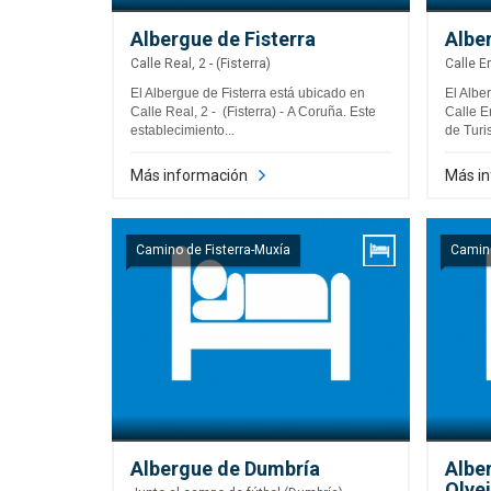
Albergue de Fisterra
Albe
Calle Real, 2 - (Fisterra)
Calle E
El Albergue de Fisterra está ubicado en
El Albe
Calle Real, 2 - (Fisterra) - A Coruña. Este
Calle E
establecimiento...
de Turi
Más información
Más i
Camino de Fisterra-Muxía
Camino
Albergue de Dumbría
Albe
Olve