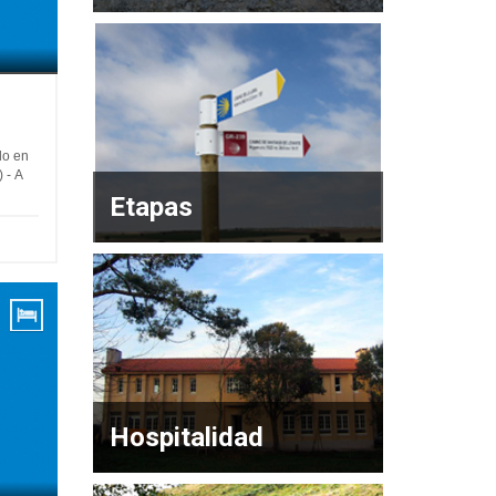
do en
 - A
Etapas
Hospitalidad