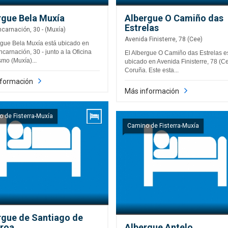
rgue Bela Muxía
Albergue O Camiño das
Estrelas
ncarnación, 30 - (Muxía)
Avenida Finisterre, 78 (Cee)
rgue Bela Muxía está ubicado en
ncarnación, 30 - junto a la Oficina
El Albergue O Camiño das Estrelas e
smo (Muxía)...
ubicado en Avenida Finisterre, 78 (Ce
Coruña. Este esta...
nformación
Más información
 de Fisterra-Muxía
Camino de Fisterra-Muxía
rgue de Santiago de
iroa
Albergue Antelo