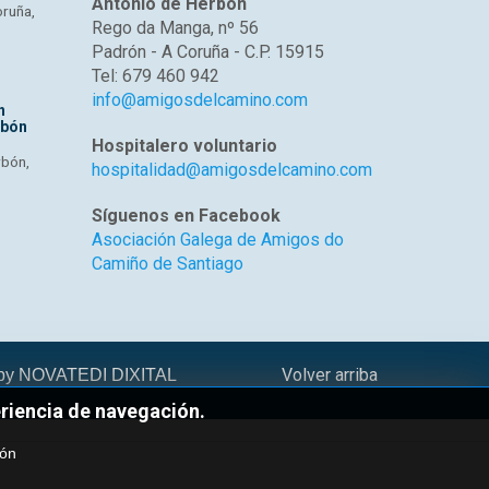
Antonio de Herbón
oruña,
Rego da Manga, nº 56
Padrón - A Coruña - C.P. 15915
Tel: 679 460 942
info@amigosdelcamino.com
n
rbón
Hospitalero voluntario
rbón,
hospitalidad@amigosdelcamino.com
Síguenos en Facebook
Asociación Galega de Amigos do
Camiño de Santiago
Volver arriba
 by
NOVATEDI DIXITAL
eriencia de navegación.
ión