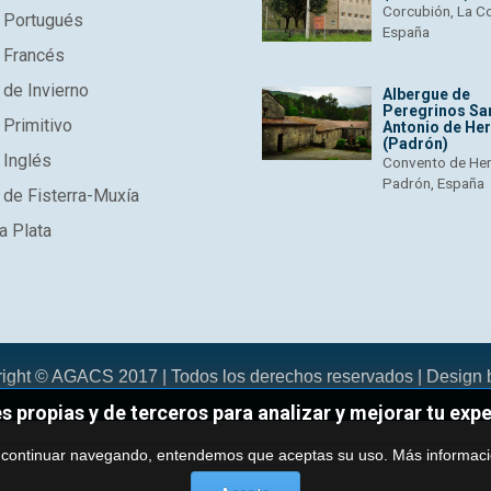
Corcubión, La C
 Portugués
España
 Francés
de Invierno
Albergue de
Peregrinos Sa
Primitivo
Antonio de He
(Padrón)
 Inglés
Convento de He
Padrón, España
de Fisterra-Muxía
a Plata
right © AGACS 2017 | Todos los derechos reservados | Design
es propias y de terceros para analizar y mejorar tu exp
 continuar navegando, entendemos que aceptas su uso.
Más informac