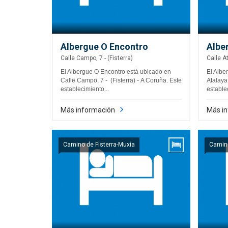
Albergue O Encontro
Albe
Calle Campo, 7 - (Fisterra)
Calle At
El Albergue O Encontro está ubicado en
El Albe
Calle Campo, 7 - (Fisterra) - A Coruña. Este
Atalaya,
establecimiento...
establec
Más información
Más i
Camino de Fisterra-Muxía
Camino