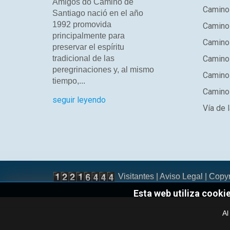
Amigos do Camiño de
Camino
Santiago nació en el año
1992 promovida
Camino
principalmente para
Camino 
preservar el espíritu
tradicional de las
Camino 
peregrinaciones y, al mismo
Camino
tiempo,...
Camino 
seguir leyendo
Vía de l
Visitantes |
Aviso Legal
| Copy
Esta web utiliza cooki
Al