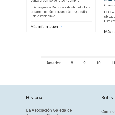
Junto al campo de fútbol (Dumbría)
Olveiro
El Albergue de Dumbría está ubicado Junto
al campo de fútbol (Dumbría) - A Coruña.
El Albe
Este establecimie...
ubicado
Este est
Más información
Más i
Anterior
8
9
10
1
Historia
Rutas
La Asociación Galega de
Camino 