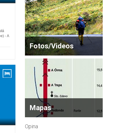
stá
e) - A
Fotos/Videos
Mapas
Opina