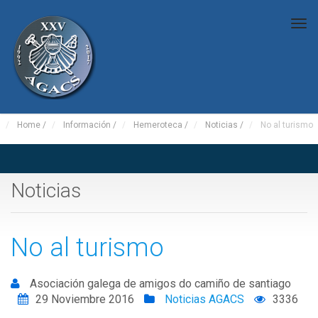
Tog
nav
Home
/
Información
/
Hemeroteca
/
Noticias
/
No al turismo
Noticias
No al turismo
Asociación galega de amigos do camiño de santiago
29 Noviembre 2016
Noticias AGACS
3336