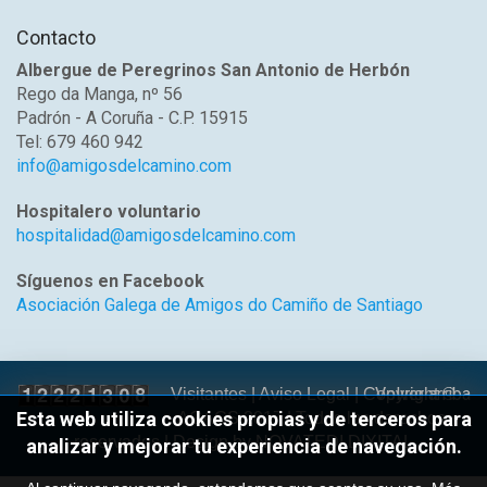
Contacto
Albergue de Peregrinos San Antonio de Herbón
Rego da Manga, nº 56
Padrón - A Coruña - C.P. 15915
Tel: 679 460 942
info@amigosdelcamino.com
Hospitalero voluntario
hospitalidad@amigosdelcamino.com
Síguenos en Facebook
Asociación Galega de Amigos do Camiño de Santiago
Volver arriba
Visitantes |
Aviso Legal
| Copyright ©
Esta web utiliza cookies propias y de terceros para
AGACS 2017 | Todos los derechos
reservados | Design by
NOVATEDI DIXITAL
analizar y mejorar tu experiencia de navegación.