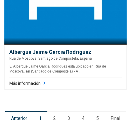
Albergue Jaime Garcia Rodriguez
Rúa de Moscova, Santiago de Compostela, España
El Albergue Jaime Garcia Rodriguez está ubicado en Rúa de
Moscova, s/n (Santiago de Compostela) - A ...
Más información
Anterior
1
2
3
4
5
Final