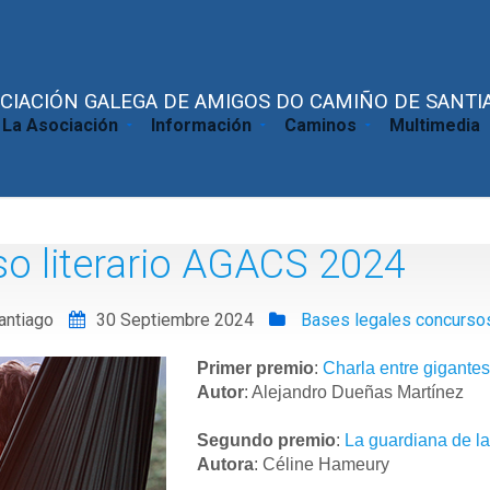
CIACIÓN GALEGA DE AMIGOS DO CAMIÑO DE SANTIA
La Asociación
Información
Caminos
Multimedia
so literario AGACS 2024
antiago
30 Septiembre 2024
Bases legales concurs
Primer premio
:
Charla entre gigantes
Autor
: Alejandro Dueñas Martínez
Segundo premio
:
La guardiana de l
Autora
: Céline Hameury