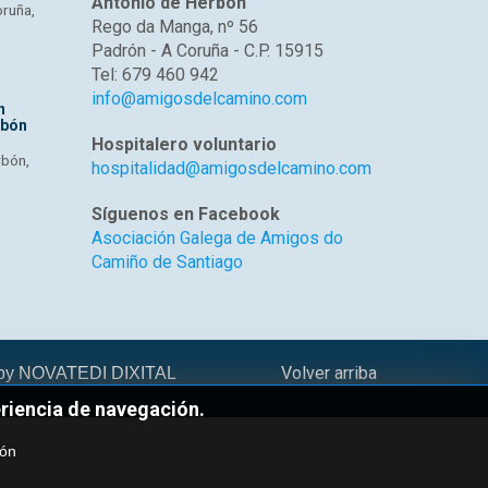
Antonio de Herbón
oruña,
Rego da Manga, nº 56
Padrón - A Coruña - C.P. 15915
Tel: 679 460 942
info@amigosdelcamino.com
n
rbón
Hospitalero voluntario
rbón,
hospitalidad@amigosdelcamino.com
Síguenos en Facebook
Asociación Galega de Amigos do
Camiño de Santiago
Volver arriba
 by
NOVATEDI DIXITAL
eriencia de navegación.
ión