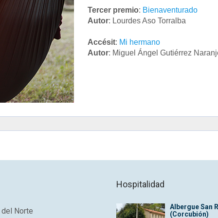
Tercer premio
:
Bienaventurado
Autor
: Lourdes Aso Torralba
Accésit
:
Mi hermano
Autor
: Miguel Ángel Gutiérrez Naranj
Para leer el relato pinche en el título
Hospitalidad
Albergue San 
del Norte
(Corcubión)