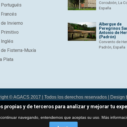
Corcubión, La C
 Portugués
España
 Francés
de Invierno
Albergue de
Peregrinos Sa
Primitivo
Antonio de He
(Padrón)
 Inglés
Convento de He
Padrón, España
de Fisterra-Muxía
a Plata
right © AGACS 2017 | Todos los derechos reservados | Design
es propias y de terceros para analizar y mejorar tu exp
 continuar navegando, entendemos que aceptas su uso.
Más informac