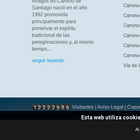
Amigos do Camiño de
Camino
Santiago nació en el año
1992 promovida
Camino
principalmente para
Camino 
preservar el espíritu
tradicional de las
Camino 
peregrinaciones y, al mismo
Camino
tiempo,...
Camino 
seguir leyendo
Vía de l
Visitantes |
Aviso Legal
| Copy
Esta web utiliza cooki
Al