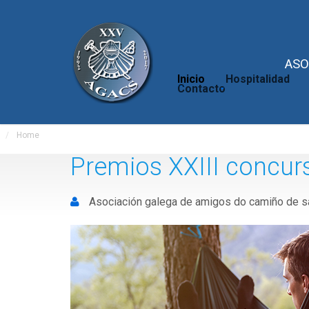
ASO
Inicio
Hospitalidad
Contacto
Home
Premios XXIII concur
Asociación galega de amigos do camiño de s