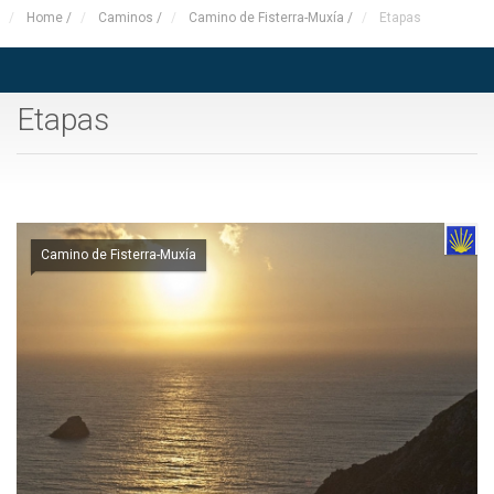
Home
/
Caminos
/
Camino de Fisterra-Muxía
/
Etapas
Etapas
Camino de Fisterra-Muxía