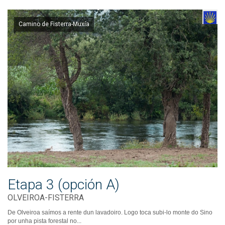
Camino de Fisterra-Muxía
Etapa 3 (opción A)
OLVEIROA-FISTERRA
De Olveiroa saímos a rente dun lavadoiro. Logo toca subi-lo monte do Sino
por unha pista forestal no...